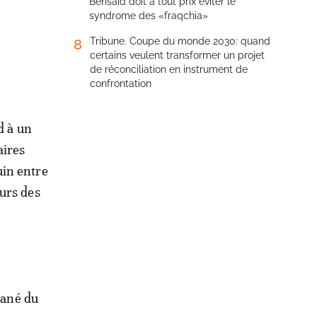
Bensaïd doit à tout prix éviter le
syndrome des «fraqchia»
Tribune. Coupe du monde 2030: quand
8
certains veulent transformer un projet
de réconciliation en instrument de
confrontation
d à un
aires
uin entre
ours des
tané du