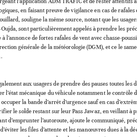
argeant l’application ADM TRAFIC et de rester attentifs 
giques, en faisant preuve de vigilance en cas de rafales 
rouillard, souligne la même source, notant que les usager
-Oujda, sont particulièrement appelés à prendre les pré
e à l’annonce de fortes rafales de vent avec chasse-pouss
irection générale de la météorologie (DGM), et ce le same
.
galement aux usagers de prendre des pauses toutes les 
ier l’état mécanique du véhicule notamment le contrôle 
 occuper la bande d’arrêt d’urgence sauf en cas d’extrê
ifier le solde restant sur leur Pass Jawaz, en veillant à 
ant d’emprunter l’autoroute, ajoute le communiqué, pré
t d’éviter les files d’attente et les manœuvres dues à la d