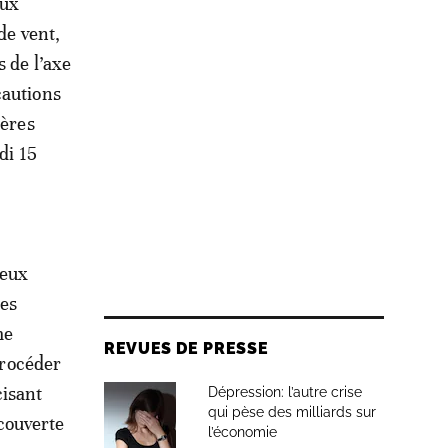
aux
de vent,
s de l’axe
cautions
ières
di 15
deux
des
me
REVUES DE PRESSE
procéder
cisant
Dépression: l’autre crise
qui pèse des milliards sur
écouverte
l’économie