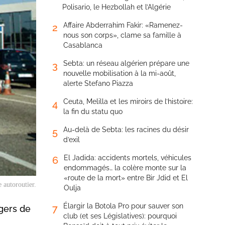
Polisario, le Hezbollah et l’Algérie
Affaire Abderrahim Fakir: «Ramenez-
2
nous son corps», clame sa famille à
Casablanca
Sebta: un réseau algérien prépare une
3
nouvelle mobilisation à la mi-août,
alerte Stefano Piazza
Ceuta, Melilla et les miroirs de l’histoire:
4
la fin du statu quo
Au-delà de Sebta: les racines du désir
5
d’exil
El Jadida: accidents mortels, véhicules
6
endommagés… la colère monte sur la
«route de la mort» entre Bir Jdid et El
 autoroutier.
Oulja
Élargir la Botola Pro pour sauver son
7
agers de
club (et ses Législatives): pourquoi