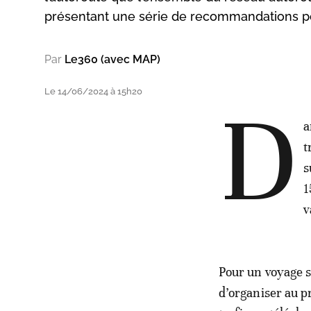
présentant une série de recommandations po
Par
Le360 (avec MAP)
Le 14/06/2024 à 15h20
D
a
t
s
1
v
Pour un voyage 
d’organiser au p