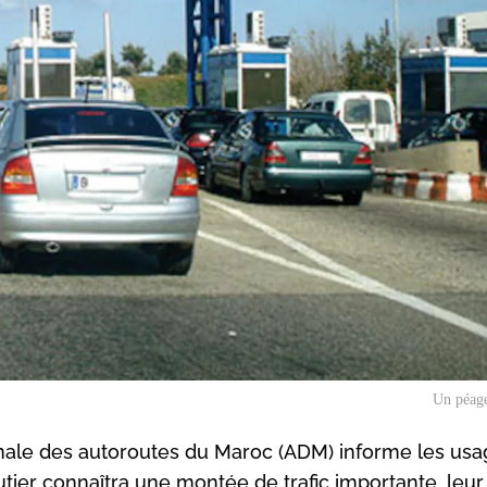
Un péage
tionale des autoroutes du Maroc (ADM) informe les us
tier connaîtra une montée de trafic importante, leur