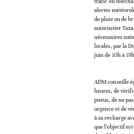
trafic en téléch
alertes météorolo
de pluie ou de b
autoroutier Taza
nécessaires suit
locales, par la D
juin de 10h à 19h
ADM conseille é
heures, de vérif
pneus, de ne pas
urgence et de vér
à sa recharge av
que l’objectif es