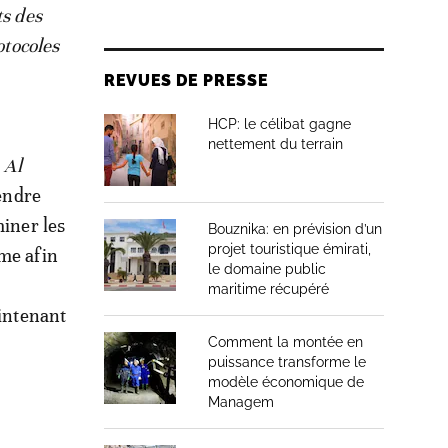
ts des
otocoles
REVUES DE PRESSE
HCP: le célibat gagne
nettement du terrain
.
Al
rendre
miner les
Bouznika: en prévision d’un
projet touristique émirati,
ème afin
le domaine public
maritime récupéré
aintenant
Comment la montée en
puissance transforme le
modèle économique de
Managem