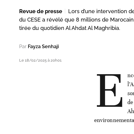
Revue de presse
Lors d’une intervention d
du CESE a révélé que 8 millions de Marocain
tirée du quotidien Al Ahdat Al Maghribia.
Par
Fayza Senhaji
Le 18/02/2025 à 20h01
E
nc
l’
so
de
Ah
environnemental