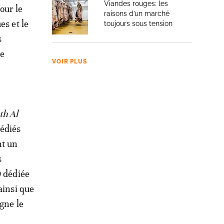
Viandes rouges: les
our le
raisons d’un marché
es et le
toujours sous tension
s
de
VOIR PLUS
th Al
dédiés
nt un
s
O dédiée
 ainsi que
gne le