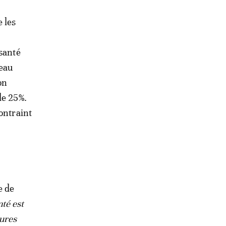
 les
 santé
veau
on
de 25%.
ontraint
e de
té est
tures