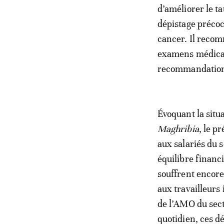
d’améliorer le 
dépistage précoc
cancer. Il reco
examens médicaux
recommandations
Évoquant la situ
Maghribia
, le p
aux salariés du
équilibre financ
souffrent encore
aux travailleurs
de l’AMO du secte
quotidien, ces d