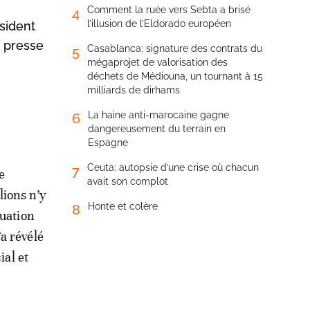
Comment la ruée vers Sebta a brisé
4
l’illusion de l’Eldorado européen
sident
e presse
Casablanca: signature des contrats du
5
mégaprojet de valorisation des
déchets de Médiouna, un tournant à 15
milliards de dirhams
La haine anti-marocaine gagne
6
dangereusement du terrain en
Espagne
Ceuta: autopsie d’une crise où chacun
7
e
avait son complot
lions n’y
Honte et colère
8
tuation
’a révélé
al et