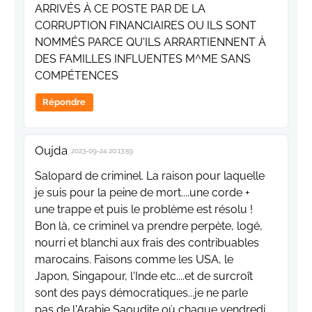
ARRIVÉS À CE POSTE PAR DE LA
CORRUPTION FINANCIAIRES OU ILS SONT
NOMMÉS PARCE QU'ILS ARRARTIENNENT À
DES FAMILLES INFLUENTES M^ME SANS
COMPÉTENCES
Répondre
Oujda
2023-09-24 20:13:59
Salopard de criminel. La raison pour laquelle
je suis pour la peine de mort....une corde +
une trappe et puis le problème est résolu !
Bon là, ce criminel va prendre perpète, logé,
nourri et blanchi aux frais des contribuables
marocains. Faisons comme les USA, le
Japon, Singapour, l'Inde etc....et de surcroît
sont des pays démocratiques...je ne parle
pas de l'Arabie Saoudite où chaque vendredi