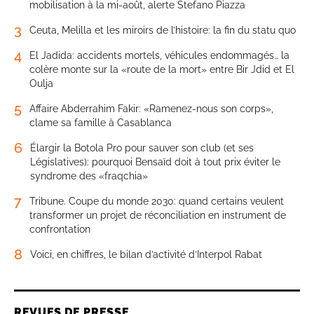
mobilisation à la mi-août, alerte Stefano Piazza
3
Ceuta, Melilla et les miroirs de l’histoire: la fin du statu quo
4
El Jadida: accidents mortels, véhicules endommagés… la
colère monte sur la «route de la mort» entre Bir Jdid et El
Oulja
5
Affaire Abderrahim Fakir: «Ramenez-nous son corps»,
clame sa famille à Casablanca
6
Élargir la Botola Pro pour sauver son club (et ses
Législatives): pourquoi Bensaïd doit à tout prix éviter le
syndrome des «fraqchia»
7
Tribune. Coupe du monde 2030: quand certains veulent
transformer un projet de réconciliation en instrument de
confrontation
8
Voici, en chiffres, le bilan d’activité d’Interpol Rabat
REVUES DE PRESSE