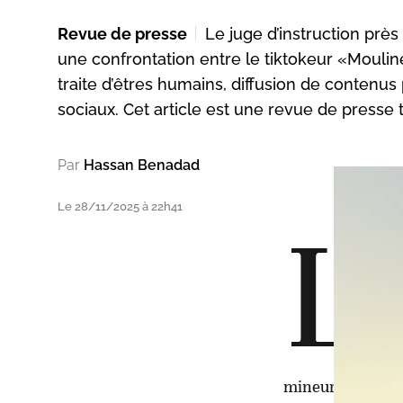
Revue de presse
Le juge d’instruction prè
une confrontation entre le tiktokeur «Mouli
traite d’êtres humains, diffusion de contenu
sociaux. Cet article est une revue de presse t
Par
Hassan Benadad
Le 28/11/2025 à 22h41
L
e j
25 
«Mo
s’i
con
mineurs.