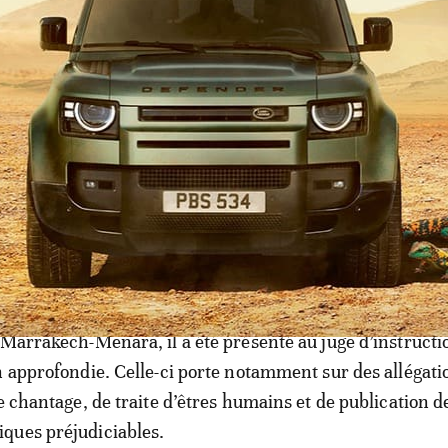
éclaré au magistrat être de nationalité algérienne, devra
être confronté au jeune Adam lui-même. Le renvoi des p
e criminelle est anticipé dans les prochains jours, rap
 édition du week-end des 29 et 30 novembre.
l’objet de poursuites pour des chefs d’inculpation graves,
s humains, la diffusion de contenus pornographiques mett
, ainsi que des faits de diffamation. Arrêté à l’aéroport
 Marrakech-Menara, il a été présenté au juge d’instructi
n approfondie. Celle-ci porte notamment sur des allégati
e chantage, de traite d’êtres humains et de publication d
ques préjudiciables.