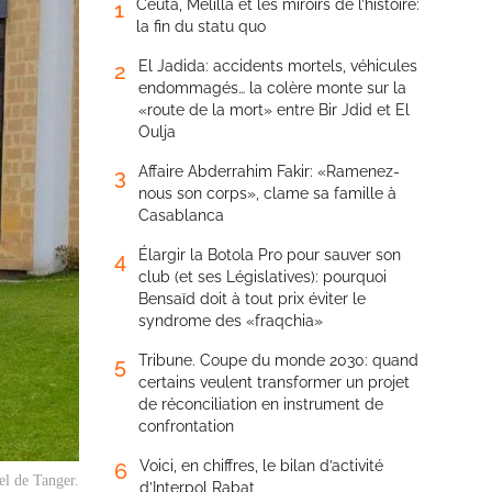
Ceuta, Melilla et les miroirs de l’histoire:
1
la fin du statu quo
El Jadida: accidents mortels, véhicules
2
endommagés… la colère monte sur la
«route de la mort» entre Bir Jdid et El
Oulja
Affaire Abderrahim Fakir: «Ramenez-
3
nous son corps», clame sa famille à
Casablanca
Élargir la Botola Pro pour sauver son
4
club (et ses Législatives): pourquoi
Bensaïd doit à tout prix éviter le
syndrome des «fraqchia»
Tribune. Coupe du monde 2030: quand
5
certains veulent transformer un projet
de réconciliation en instrument de
confrontation
Voici, en chiffres, le bilan d’activité
6
el de Tanger.
d’Interpol Rabat