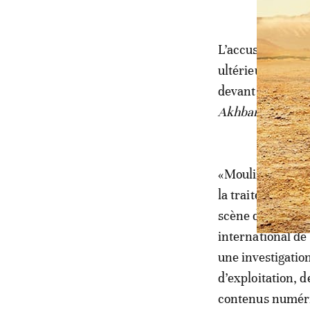
L’accusé, qui a d
ultérieurement 
devant la chambr
Akhbar
dans son
«Moulinex» fait 
la traite d’être
scène des mineurs
international de
une investigatio
d’exploitation, d
contenus numéri