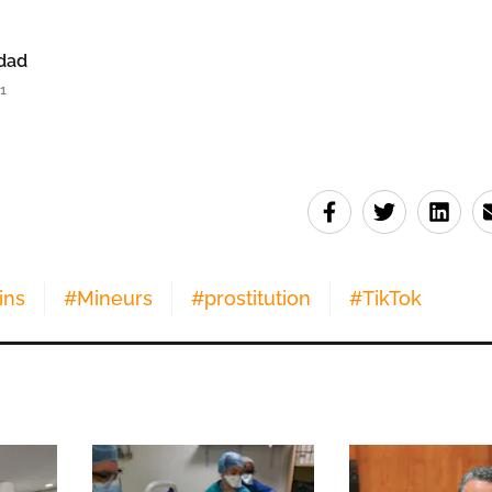
dad
1
ins
#
Mineurs
#
prostitution
#
TikTok