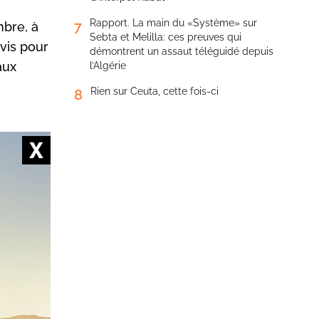
Rapport. La main du «Système» sur
7
mbre, à
Sebta et Melilla: ces preuves qui
vis pour
démontrent un assaut téléguidé depuis
aux
l’Algérie
Rien sur Ceuta, cette fois-ci
8
t, mardi
e
de
e