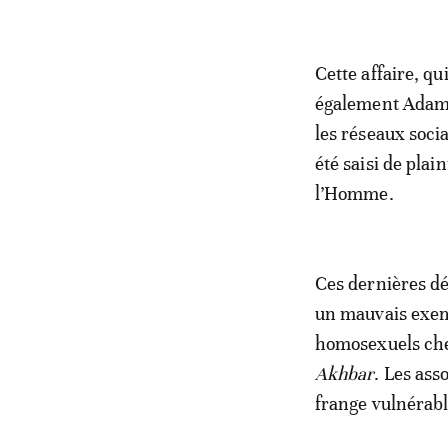
Cette affaire, q
également Adam B
les réseaux soci
été saisi de plai
l’Homme.
Ces dernières dé
un mauvais exem
homosexuels chez
Akhbar
. Les ass
frange vulnérable