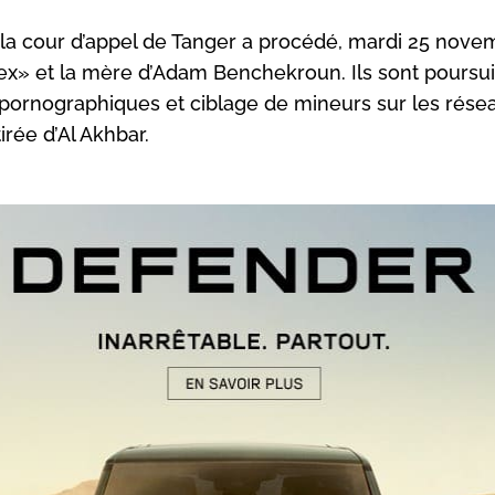
s la cour d’appel de Tanger a procédé, mardi 25 nove
nex» et la mère d’Adam Benchekroun. Ils sont poursui
s pornographiques et ciblage de mineurs sur les rése
irée d’Al Akhbar.
uge d’instruction près la cour d’appel de Tanger a condui
novembre, une confrontation entre l’individu surnommé
ulinex» et la mère d’Adam Benchekroun. Cette audienc
nscrit dans le cadre d’une enquête relative à la diffusion 
tenus pornographiques en ligne et au ciblage délibéré d