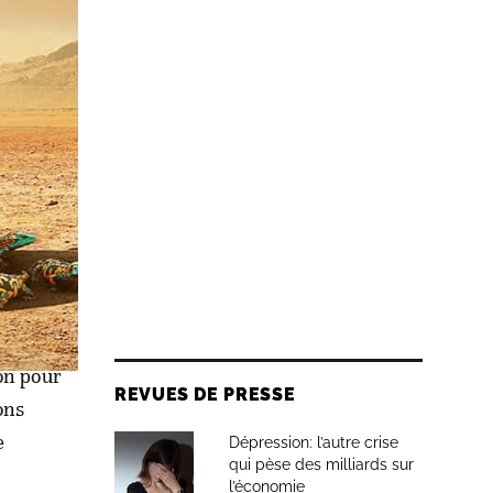
révenus
porte
Al
 incluant
ant en
on pour
REVUES DE PRESSE
ons
e
Dépression: l’autre crise
qui pèse des milliards sur
l’économie