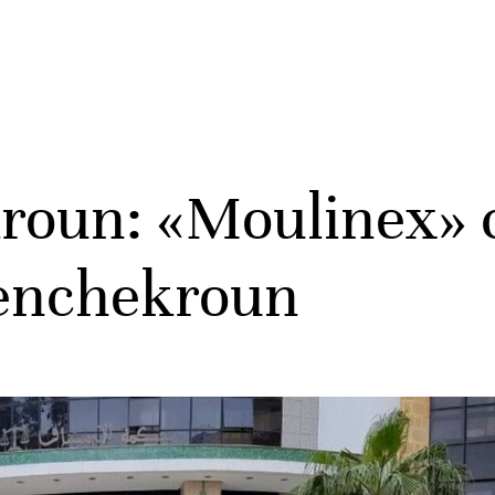
roun: «Moulinex» c
enchekroun