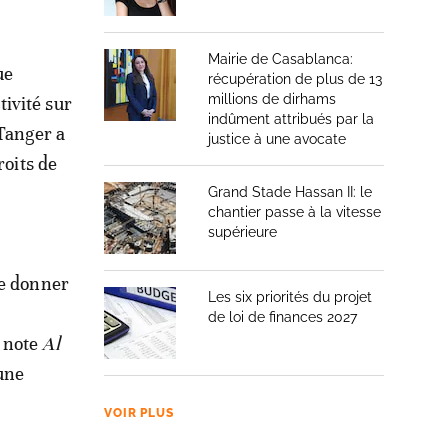
Mairie de Casablanca:
ue
récupération de plus de 13
millions de dirhams
ivité sur
indûment attribués par la
 Tanger a
justice à une avocate
roits de
Grand Stade Hassan II: le
chantier passe à la vitesse
supérieure
de donner
Les six priorités du projet
de loi de finances 2027
, note
Al
 une
VOIR PLUS