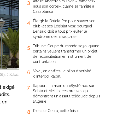
Affaire Abderrahim Fakir: «Ramenez-
3
nous son corps», clame sa famille à
Casablanca
Élargir la Botola Pro pour sauver son
4
club (et ses Législatives): pourquoi
Bensaïd doit à tout prix éviter le
syndrome des «fraqchia»
Tribune. Coupe du monde 2030: quand
5
certains veulent transformer un projet
de réconciliation en instrument de
confrontation
Voici, en chiffres, le bilan d’activité
6
SI), à Rabat.
d’Interpol Rabat
Rapport. La main du «Système» sur
7
t exigé
Sebta et Melilla: ces preuves qui
dits,
démontrent un assaut téléguidé depuis
x en
l’Algérie
Rien sur Ceuta, cette fois-ci
8