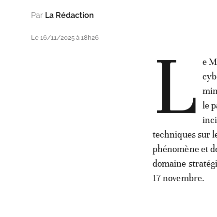
Par
La Rédaction
Le 16/11/2025 à 18h26
L
e M
cyb
min
le 
inc
techniques sur le
phénomène et de 
domaine stratégi
17 novembre.