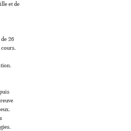
lle et de
 de 26
 cours.
tion.
epuis
preuve
jeux.
s
gies.