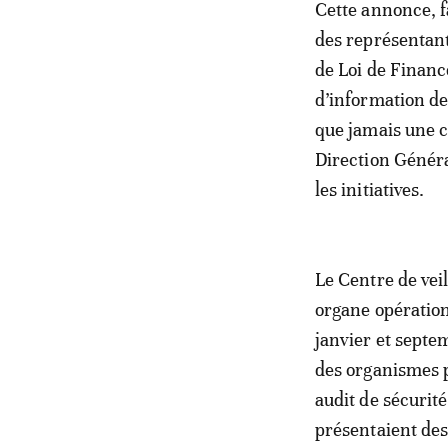
Cette annonce, f
des représentant
de Loi de Financ
d’information des
que jamais une ci
Direction Généra
les initiatives.
Le Centre de vei
organe opération
janvier et septe
des organismes p
audit de sécurité
présentaient des 