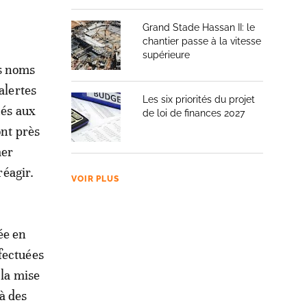
Grand Stade Hassan II: le
chantier passe à la vitesse
supérieure
es noms
alertes
Les six priorités du projet
nés aux
de loi de finances 2027
ont près
mer
réagir.
VOIR PLUS
ée en
ffectuées
 la mise
à des