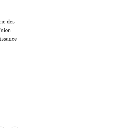
rie des
Union
issance