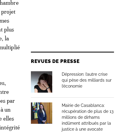
 Chambre
 projet
èmes
nt plus
, la
multiplié
REVUES DE PRESSE
Dépression: l’autre crise
qui pèse des milliards sur
es,
l’économie
ntre
ées par
Mairie de Casablanca:
 à un
récupération de plus de 13
millions de dirhams
e elles
indûment attribués par la
intégrité
justice à une avocate