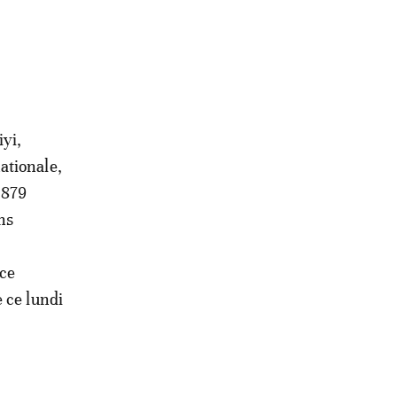
iyi,
ationale,
 879
ns
 ce
 ce lundi