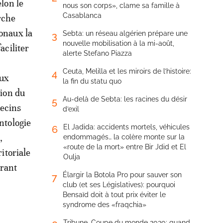
elon le
nous son corps», clame sa famille à
Casablanca
rche
ionaux la
Sebta: un réseau algérien prépare une
3
nouvelle mobilisation à la mi-août,
aciliter
alerte Stefano Piazza
Ceuta, Melilla et les miroirs de l’histoire:
4
aux
la fin du statu quo
sion du
Au-delà de Sebta: les racines du désir
5
decins
d’exil
ntologie
El Jadida: accidents mortels, véhicules
6
,
endommagés… la colère monte sur la
«route de la mort» entre Bir Jdid et El
ritoriale
Oulja
vrant
Élargir la Botola Pro pour sauver son
7
club (et ses Législatives): pourquoi
Bensaïd doit à tout prix éviter le
syndrome des «fraqchia»
Tribune. Coupe du monde 2030: quand