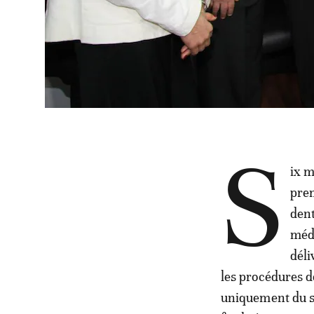
S
ix m
prem
dent
méde
déli
les procédures d
uniquement du s