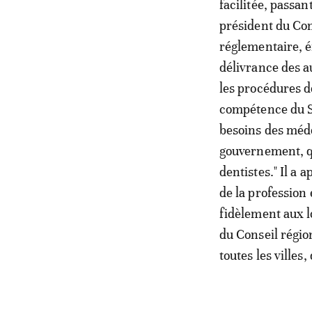
facilitée, passan
président du Co
réglementaire, é
délivrance des au
les procédures d
compétence du SG
besoins des médec
gouvernement, qu
dentistes." Il a
de la profession
fidèlement aux lo
du Conseil régio
toutes les villes