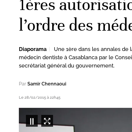
1ères autorisati
l’ordre des méd
Diaporama
Une 1ère dans les annales de la
médecin dentiste à Casablanca par le Consei
secrétariat général du gouvernement.
Par
Samir Chennaoui
Le 28/02/2015 à 22h45