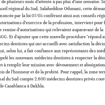
t de plusieurs mois d’attente à pas plus d’une semaine. S
nseil régional du Sud, Salaheddine Othmani, cette déma
noncée par la loi 07/05 conférant ainsi aux conseils rég
torisations d’exercice de la profession, intervient pour f
e remise d’autorisations qui relevaient auparavant de la
G. Et d’ajouter que cette nouvelle procédure "répond 
ins dentistes qui ont accueilli avec satisfaction la déci
i, selon lui, a fait confiance aux représentants des mé
 appelé les nouveaux médecins dentistes à respecter la déo
 et à remplir leur mission avec dévouement et abnégation
is de l’honneur et de la probité. Pour rappel, la zone ter
nal du Sud compte 2.600 médecins dentistes privés cou
, de Casablanca à Dakhla.