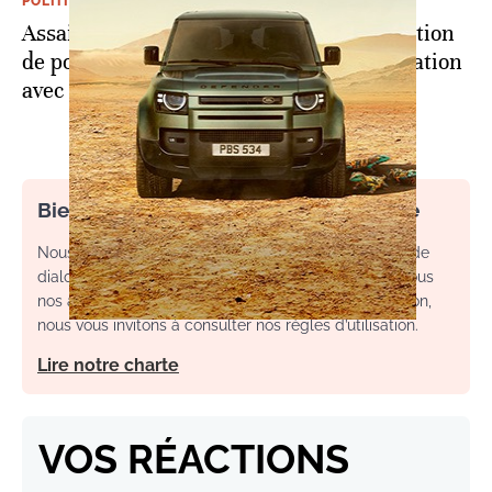
POLITIQUE
Assainissement de Guergarat: une opération
de police menée par le Maroc en concertation
avec l'ONU
Bienvenue dans l’espace commentaire
Nous souhaitons un espace de débat, d’échange et de
dialogue. Afin d'améliorer la qualité des échanges sous
nos articles, ainsi que votre expérience de contribution,
nous vous invitons à consulter nos règles d’utilisation.
Lire notre charte
VOS RÉACTIONS