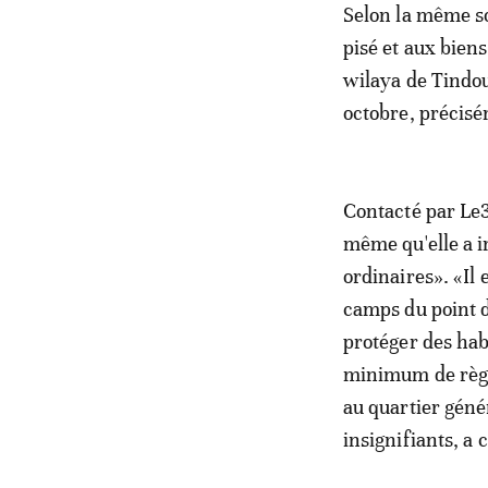
Selon la même so
pisé et aux biens
wilaya de Tindou
octobre, précisé
Contacté par Le3
même qu'elle a 
ordinaires». «Il 
camps du point de
protéger des hab
minimum de règle
au quartier génér
insignifiants, a