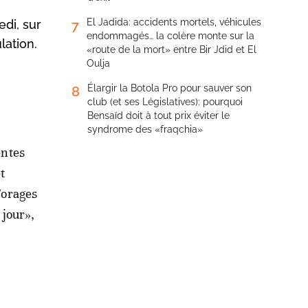
El Jadida: accidents mortels, véhicules
di, sur
7
endommagés… la colère monte sur la
lation.
«route de la mort» entre Bir Jdid et El
Oulja
Élargir la Botola Pro pour sauver son
8
club (et ses Législatives): pourquoi
Bensaïd doit à tout prix éviter le
syndrome des «fraqchia»
entes
t
’orages
 jour»,