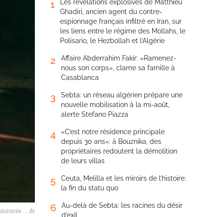
Les révélations explosives de Matthieu
1
Ghadiri, ancien agent du contre-
espionnage français infiltré en Iran, sur
les liens entre le régime des Mollahs, le
Polisario, le Hezbollah et l’Algérie
Affaire Abderrahim Fakir: «Ramenez-
2
nous son corps», clame sa famille à
Casablanca
Sebta: un réseau algérien prépare une
3
nouvelle mobilisation à la mi-août,
alerte Stefano Piazza
«C’est notre résidence principale
4
depuis 30 ans»: à Bouznika, des
propriétaires redoutent la démolition
de leurs villas
Ceuta, Melilla et les miroirs de l’histoire:
5
la fin du statu quo
Au-delà de Sebta: les racines du désir
6
nistrée. . dr
d’exil