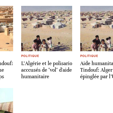
POLITIQUE
POLITIQUE
ndouf:
L'Algérie et le polisario
Aide humanita
ne
acccusés de "vol" d'aide
Tindouf: Alger
ps
humanitaire
épinglée par l