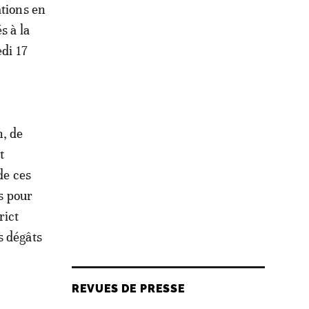
ations en
s à la
edi 17
n, de
t
de ces
is pour
rict
s dégâts
REVUES DE PRESSE