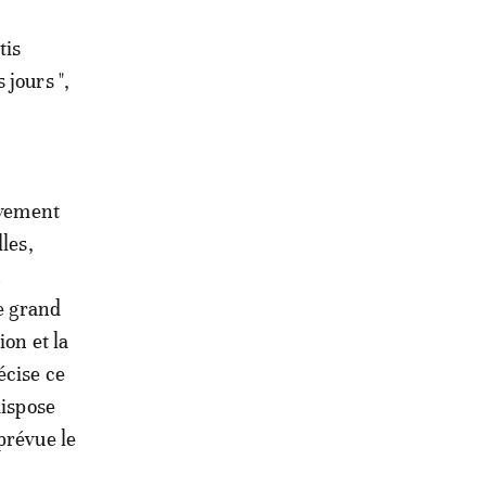
tis
 jours ",
ivement
les,
n
le grand
ion et la
écise ce
dispose
prévue le