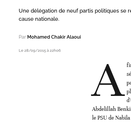
Une délégation de neuf partis politiques se 
cause nationale.
Par
Mohamed Chakir Alaoui
Le 28/09/2015 à 22h06
A
f
s
p
p
d
Abdelillah Benkir
le PSU de Nabil