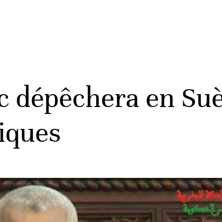
c dépêchera en Suè
tiques