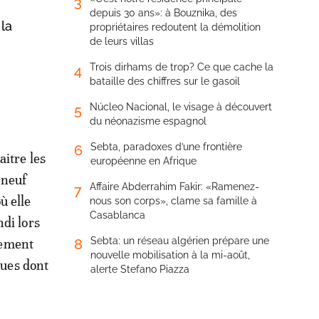
3
depuis 30 ans»: à Bouznika, des
la
propriétaires redoutent la démolition
de leurs villas
Trois dirhams de trop? Ce que cache la
4
bataille des chiffres sur le gasoil
Núcleo Nacional, le visage à découvert
5
du néonazisme espagnol
Sebta, paradoxes d’une frontière
6
aitre les
européenne en Afrique
 neuf
Affaire Abderrahim Fakir: «Ramenez-
7
ù elle
nous son corps», clame sa famille à
Casablanca
ndi lors
Sebta: un réseau algérien prépare une
nement
8
nouvelle mobilisation à la mi-août,
ques dont
alerte Stefano Piazza