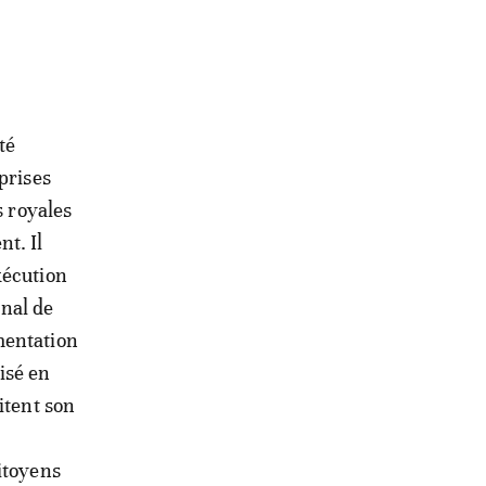
té
prises
s royales
t. Il
xécution
nal de
mentation
isé en
itent son
itoyens