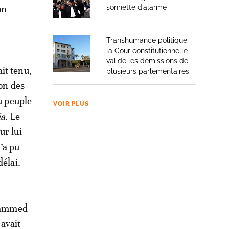
on
sonnette d’alarme
Transhumance politique:
la Cour constitutionnelle
valide les démissions de
it tenu,
plusieurs parlementaires
ion des
u peuple
VOIR PLUS
ia
. Le
ur lui
’a pu
délai.
ohammed
 avait