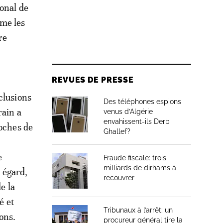
ional de
mme les
re
REVUES DE PRESSE
clusions
Des téléphones espions
rain a
venus d’Algérie
envahissent-ils Derb
roches de
Ghallef?
e
Fraude fiscale: trois
milliards de dirhams à
t égard,
recouvrer
e la
é et
Tribunaux à l’arrêt: un
ons.
procureur général tire la