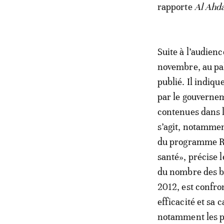
rapporte
Al Ahd
Suite à l’audien
novembre, au pal
publié. Il indiq
par le gouverneme
contenues dans l
s’agit, notammen
du programme RA
santé», précise 
du nombre des b
2012, est confro
efficacité et sa 
notamment les pl