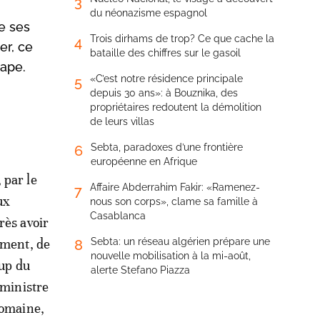
3
du néonazisme espagnol
e ses
Trois dirhams de trop? Ce que cache la
4
er, ce
bataille des chiffres sur le gasoil
tape.
«C’est notre résidence principale
5
depuis 30 ans»: à Bouznika, des
propriétaires redoutent la démolition
de leurs villas
Sebta, paradoxes d’une frontière
6
européenne en Afrique
 par le
Affaire Abderrahim Fakir: «Ramenez-
7
ux
nous son corps», clame sa famille à
Casablanca
rès avoir
ement, de
Sebta: un réseau algérien prépare une
8
nouvelle mobilisation à la mi-août,
-up du
alerte Stefano Piazza
 ministre
domaine,