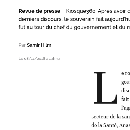
Revue de presse
Kiosque360. Après avoir d
derniers discours, le souverain fait aujourd'h
fut au tour du chef du gouvernement et du min
Par
Samir Hilmi
Le 08/11/2018 à 19h59
L
e r
gou
dis
fai
l’a
secteur de la sa
de la Santé, Ana