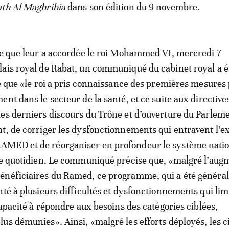
ath Al Maghribia
dans son édition du 9 novembre.
ce que leur a accordée le roi Mohammed VI, mercredi 7
ais royal de Rabat, un communiqué du cabinet royal a é
ue que «le roi a pris connaissance des premières mesures 
nt dans le secteur de la santé, et ce suite aux directive
es derniers discours du Trône et d’ouverture du Parlemen
t, de corriger les dysfonctionnements qui entravent l’e
MED et de réorganiser en profondeur le système natio
le quotidien. Le communiqué précise que, «malgré l’aug
énéficiaires du Ramed, ce programme, qui a été général
nté à plusieurs difficultés et dysfonctionnements qui lim
capacité à répondre aux besoins des catégories ciblées,
us démunies». Ainsi, «malgré les efforts déployés, les c