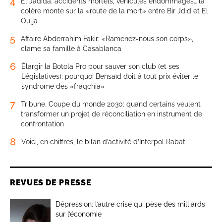
4
El Jadida: accidents mortels, véhicules endommagés… la
colère monte sur la «route de la mort» entre Bir Jdid et El
Oulja
5
Affaire Abderrahim Fakir: «Ramenez-nous son corps»,
clame sa famille à Casablanca
6
Élargir la Botola Pro pour sauver son club (et ses
Législatives): pourquoi Bensaïd doit à tout prix éviter le
syndrome des «fraqchia»
7
Tribune. Coupe du monde 2030: quand certains veulent
transformer un projet de réconciliation en instrument de
confrontation
8
Voici, en chiffres, le bilan d’activité d’Interpol Rabat
REVUES DE PRESSE
Dépression: l’autre crise qui pèse des milliards
sur l’économie