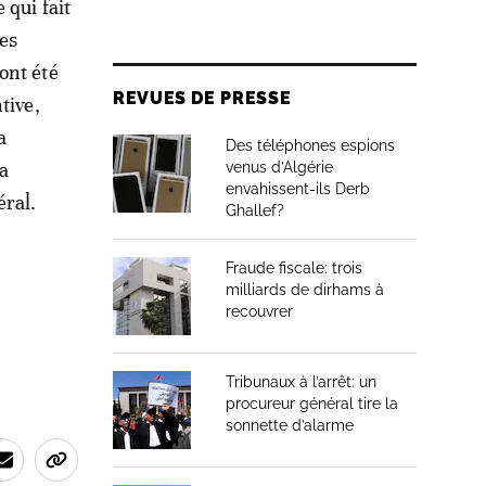
 qui fait
les
ont été
REVUES DE PRESSE
tive,
a
Des téléphones espions
la
venus d’Algérie
envahissent-ils Derb
éral.
Ghallef?
Fraude fiscale: trois
milliards de dirhams à
recouvrer
Tribunaux à l’arrêt: un
procureur général tire la
sonnette d’alarme