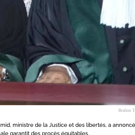
Brahim T
d, ministre de la Justice et des libertés, a annonc
énale garantit des procès équitables.