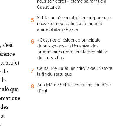
nous son corps», clame sa famille à
Casablanca
Sebta: un réseau algérien prépare une
5
nouvelle mobilisation à la mi-août,
alerte Stefano Piazza
«C’est notre résidence principale
6
 s'est
depuis 30 ans»: à Bouznika, des
propriétaires redoutent la démolition
férence
de leurs villas
t-projet
Ceuta, Melilla et les miroirs de l’histoire:
7
e de
la fin du statu quo
ile.
Au-delà de Sebta: les racines du désir
8
gnalé que
d’exil
lématique
 des
est
s