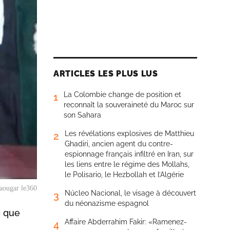
ARTICLES LES PLUS LUS
La Colombie change de position et
1
reconnaît la souveraineté du Maroc sur
son Sahara
Les révélations explosives de Matthieu
2
Ghadiri, ancien agent du contre-
espionnage français infiltré en Iran, sur
les liens entre le régime des Mollahs,
le Polisario, le Hezbollah et l’Algérie
aougar le360
Núcleo Nacional, le visage à découvert
3
du néonazisme espagnol
é que
Affaire Abderrahim Fakir: «Ramenez-
4