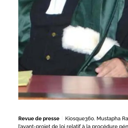
Revue de presse
Kiosque360. Mustapha Rami
l’avant-projet de loi relatif à la procédure p