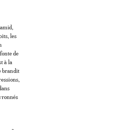
Ramid,
its, les
n
efonte de
t à la
e brandit
ressions,
 dans
hevronnés