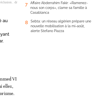
éclusion.. dr
Affaire Abderrahim Fakir: «Ramenez-
7
nous son corps», clame sa famille à
Casablanca
é au
Sebta: un réseau algérien prépare une
8
nouvelle mobilisation à la mi-août,
alerte Stefano Piazza
ayant
r.
hammed VI
i elles,
rorisme.