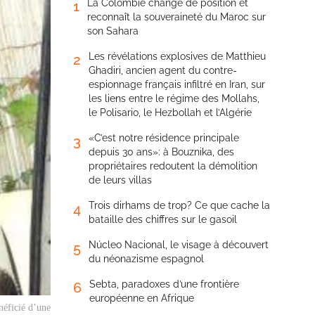
La Colombie change de position et
1
reconnaît la souveraineté du Maroc sur
son Sahara
Les révélations explosives de Matthieu
2
Ghadiri, ancien agent du contre-
espionnage français infiltré en Iran, sur
les liens entre le régime des Mollahs,
le Polisario, le Hezbollah et l’Algérie
«C’est notre résidence principale
3
depuis 30 ans»: à Bouznika, des
propriétaires redoutent la démolition
de leurs villas
Trois dirhams de trop? Ce que cache la
4
bataille des chiffres sur le gasoil
Núcleo Nacional, le visage à découvert
5
du néonazisme espagnol
Sebta, paradoxes d’une frontière
6
européenne en Afrique
néficié d’une