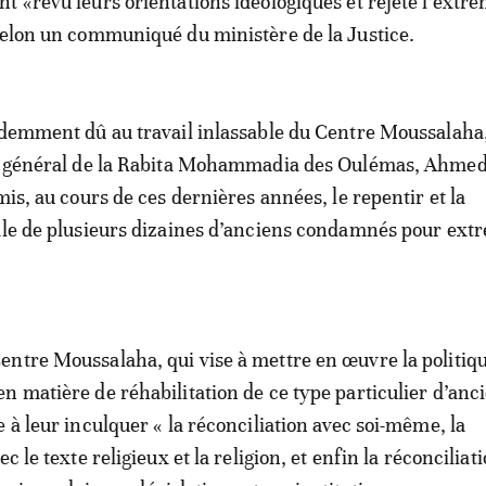
t «revu leurs orientations idéologiques et rejeté l’extr
selon un communiqué du ministère de la Justice.
idemment dû au travail inlassable du Centre Moussalaha,
re général de la Rabita Mohammadia des Oulémas, Ahmed
mis, au cours de ces dernières années, le repentir et la
iale de plusieurs dizaines d’anciens condamnés pour ex
ntre Moussalaha, qui vise à mettre en œuvre la politiq
n matière de réhabilitation de ce type particulier d’anc
 à leur inculquer « la réconciliation avec soi-même, la
ec le texte religieux et la religion, et enfin la réconciliat