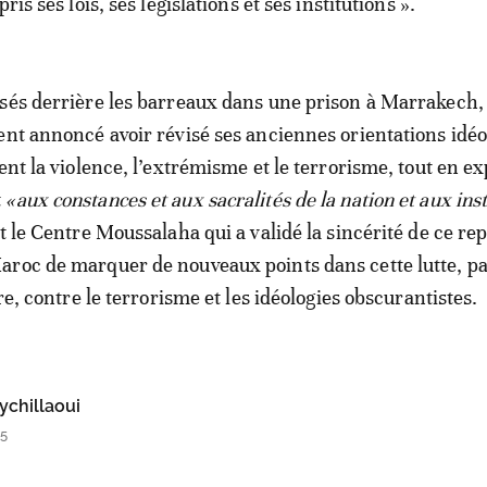
ris ses lois, ses législations et ses institutions ».
sés derrière les barreaux dans une prison à Marrakech, B
ent annoncé avoir révisé ses anciennes orientations idé
ment la violence, l’extrémisme et le terrorisme, tout en 
t
«aux constances et aux sacralités de la nation et aux inst
t le Centre Moussalaha qui a validé la sincérité de ce rep
roc de marquer de nouveaux points dans cette lutte, par
ire, contre le terrorisme et les idéologies obscurantistes.
chillaoui
45