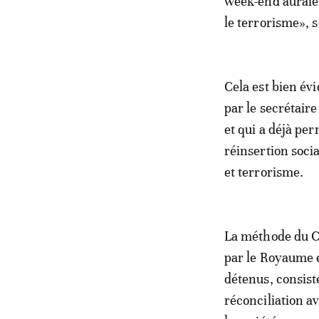
week-end auraien
le terrorisme», 
Cela est bien év
par le secrétai
et qui a déjà per
réinsertion soc
et terrorisme.
La méthode du Ce
par le Royaume e
détenus, consiste
réconciliation av