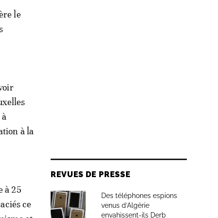
ère le
s
voir
uxelles
 à
tion à la
REVUES DE PRESSE
e à 25
Des téléphones espions
raciés ce
venus d’Algérie
envahissent-ils Derb