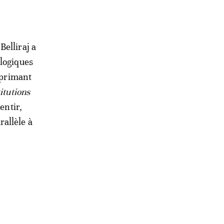
elliraj a
ologiques
exprimant
itutions
entir,
allèle à