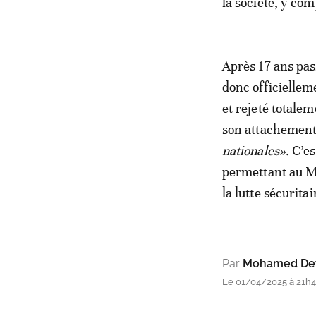
la société, y comp
Après 17 ans pas
donc officiellem
et rejeté totale
son attachemen
nationales».
C’es
permettant au Ma
la lutte sécurita
Par
Mohamed Dey
Le 01/04/2025 à 21h