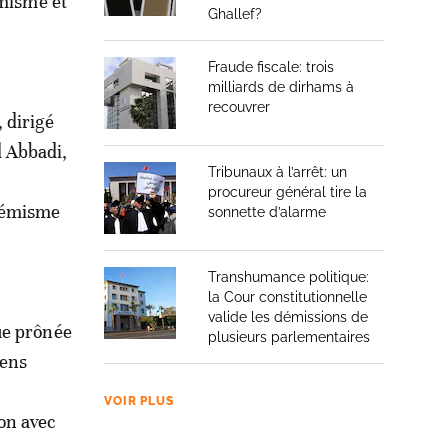
émisme et
Ghallef?
Fraude fiscale: trois
milliards de dirhams à
recouvrer
 dirigé
 Abbadi,
Tribunaux à l’arrêt: un
procureur général tire la
trémisme
sonnette d’alarme
Transhumance politique:
la Cour constitutionnelle
valide les démissions de
ue prônée
plusieurs parlementaires
iens
VOIR PLUS
ion avec