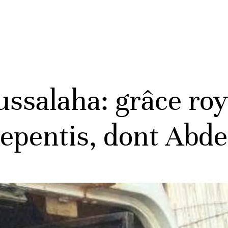
salaha: grâce roya
epentis, dont Abde