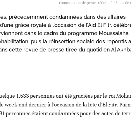
commutation de peine, réduite à 25 ans de r
nes, précédemment condamnées dans des affaires
’une grâce royale à l’occasion de l’Aid El Fitr, célébr
terviennent dans le cadre du programme Moussalaha
réhabilitation, puis la réinsertion sociale des repentis 
dans cette revue de presse tirée du quotidien Al Akhba
uelque 1.533 personnes ont été graciées par le roi Mo
le week-end dernier à l’occasion de la fête d’El Fitr. Parm
31 personnes étaient condamnées pour des actes de ter