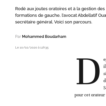
Rodé aux joutes oratoires et à la gestion des
formations de gauche, l’avocat Abdellatif O
secrétaire général. Voici son parcours.
Par
Mohammed Boudarham
Le 10/02/2020 à 12h35
D
e
i
s
d
S
pour cet orateur