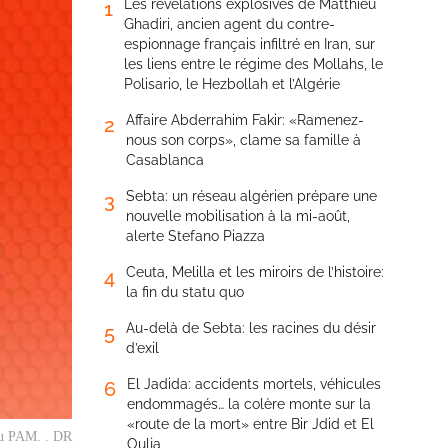
Les révélations explosives de Matthieu
1
Ghadiri, ancien agent du contre-
espionnage français infiltré en Iran, sur
les liens entre le régime des Mollahs, le
Polisario, le Hezbollah et l’Algérie
Affaire Abderrahim Fakir: «Ramenez-
2
nous son corps», clame sa famille à
Casablanca
Sebta: un réseau algérien prépare une
3
nouvelle mobilisation à la mi-août,
alerte Stefano Piazza
Ceuta, Melilla et les miroirs de l’histoire:
4
la fin du statu quo
Au-delà de Sebta: les racines du désir
5
d’exil
El Jadida: accidents mortels, véhicules
6
endommagés… la colère monte sur la
«route de la mort» entre Bir Jdid et El
 du PAM. . DR
Oulja