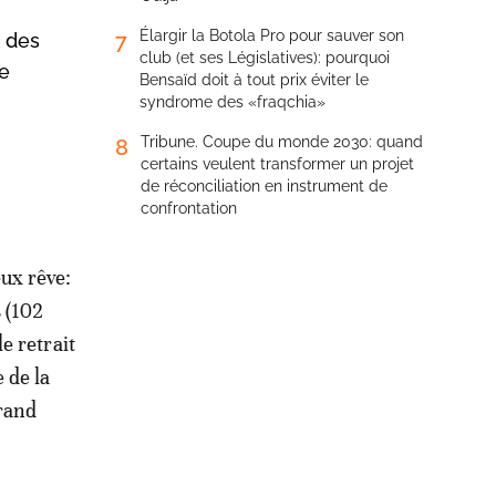
Élargir la Botola Pro pour sauver son
7
s des
club (et ses Législatives): pourquoi
6e
Bensaïd doit à tout prix éviter le
syndrome des «fraqchia»
Tribune. Coupe du monde 2030: quand
8
certains veulent transformer un projet
de réconciliation en instrument de
confrontation
eux rêve:
s (102
e retrait
 de la
grand