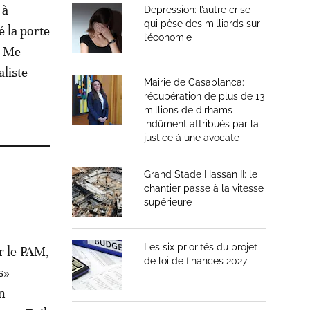
 à
Dépression: l’autre crise
qui pèse des milliards sur
 la porte
l’économie
t Me
liste
Mairie de Casablanca:
récupération de plus de 13
millions de dirhams
indûment attribués par la
justice à une avocate
Grand Stade Hassan II: le
chantier passe à la vitesse
supérieure
Les six priorités du projet
r le PAM,
de loi de finances 2027
s»
n