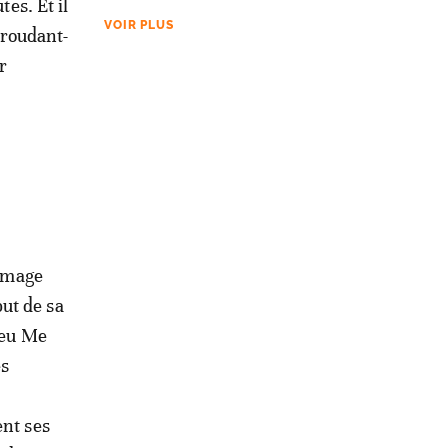
tes. Et il
VOIR PLUS
aroudant-
r
’image
ut de sa
Feu Me
es
ent ses