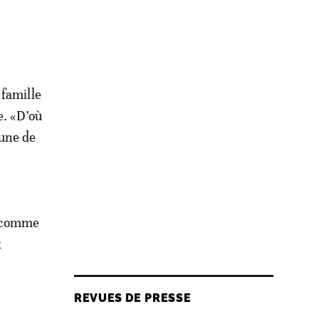
 famille
e. «D’où
une de
, comme
x
REVUES DE PRESSE