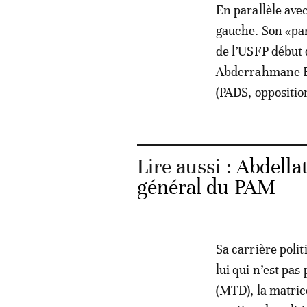
En parallèle avec
gauche. Son «par
de l’USFP début 
Abderrahmane Ben
(PADS, oppositio
Lire aussi :
Abdellat
général du PAM
Sa carrière poli
lui qui n’est pa
(MTD), la matric