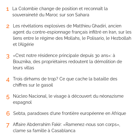
1
La Colombie change de position et reconnaît la
souveraineté du Maroc sur son Sahara
2
Les révélations explosives de Matthieu Ghadiri, ancien
agent du contre-espionnage français infiltré en Iran, sur les
liens entre le régime des Mollahs, le Polisario, le Hezbollah
et l’Algérie
3
«C’est notre résidence principale depuis 30 ans»: à
Bouznika, des propriétaires redoutent la démolition de
leurs villas
4
Trois dirhams de trop? Ce que cache la bataille des
chiffres sur le gasoil
5
Núcleo Nacional, le visage à découvert du néonazisme
espagnol
6
Sebta, paradoxes d’une frontière européenne en Afrique
7
Affaire Abderrahim Fakir: «Ramenez-nous son corps»,
clame sa famille à Casablanca