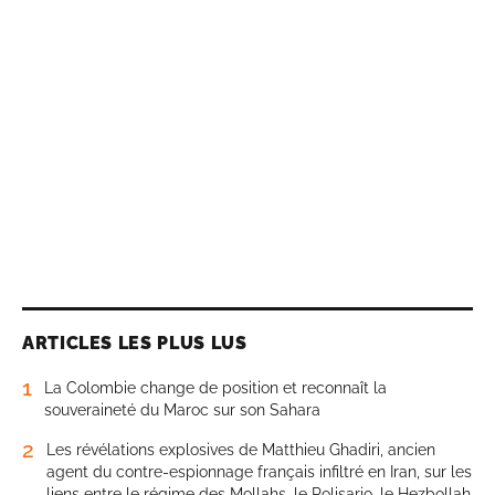
ARTICLES LES PLUS LUS
1
La Colombie change de position et reconnaît la
souveraineté du Maroc sur son Sahara
2
Les révélations explosives de Matthieu Ghadiri, ancien
agent du contre-espionnage français infiltré en Iran, sur les
liens entre le régime des Mollahs, le Polisario, le Hezbollah