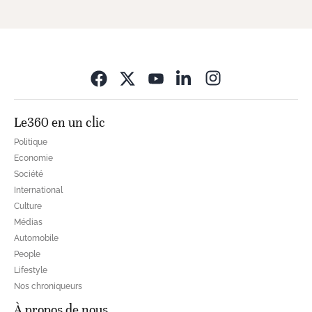
Opens in new wi
Le360 en un clic
Politique
Economie
Société
International
Culture
Médias
Automobile
People
Lifestyle
Nos chroniqueurs
À propos de nous