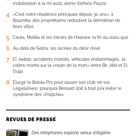
mobilisation à la mi-août, alerte Stefano Piazza
4
«C’est notre résidence principale depuis 30 ans»: à
Bouznika, des propriétaires redoutent la démolition de
leurs villas
5
Ceuta, Melilla et les miroirs de l’histoire: la fin du statu quo
6
Au-delà de Sebta: les racines du désir d’exil
7
El Jadida: accidents mortels, véhicules endommagés… la
colère monte sur la «route de la mort» entre Bir Jdid et El
Oulja
8
Élargir la Botola Pro pour sauver son club (et ses
Législatives): pourquoi Bensaïd doit à tout prix éviter le
syndrome des «fraqchia»
REVUES DE PRESSE
Des téléphones espions venus d’Algérie