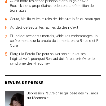
4
«C’est notre résidence principale depuis 30 ans»: à
Bouznika, des propriétaires redoutent la démolition de
leurs villas
5
Ceuta, Melilla et les miroirs de l’histoire: la fin du statu quo
6
Au-delà de Sebta: les racines du désir d’exil
7
El Jadida: accidents mortels, véhicules endommagés… la
colère monte sur la «route de la mort» entre Bir Jdid et El
Oulja
8
Élargir la Botola Pro pour sauver son club (et ses
Législatives): pourquoi Bensaïd doit à tout prix éviter le
syndrome des «fraqchia»
REVUES DE PRESSE
Dépression: l’autre crise qui pèse des milliards
sur l’économie