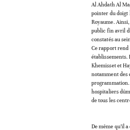
Al Ahdath Al Mag
pointer du doigt
Royaume. Ainsi, 
public fin avril 
constatés au sei
Ce rapport rend 
établissements. 
Khemisset et Hay
notamment des ca
programmation. L
hospitaliers dû
de tous les centr
De même qu’il a 