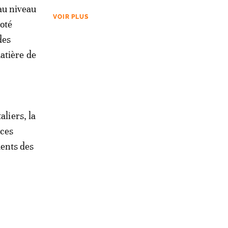
au niveau
VOIR PLUS
noté
des
atière de
aliers, la
rces
ents des