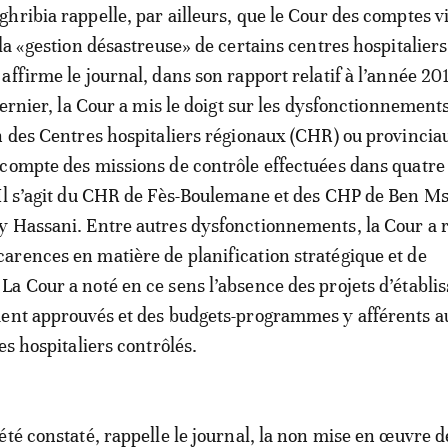
hribia rappelle, par ailleurs, que le Cour des comptes v
 la «gestion désastreuse» de certains centres hospitaliers
affirme le journal, dans son rapport relatif à l’année 20
dernier, la Cour a mis le doigt sur les dysfonctionnement
n des Centres hospitaliers régionaux (CHR) ou provincia
compte des missions de contrôle effectuées dans quatre
Il s’agit du CHR de Fès-Boulemane et des CHP de Ben Ms
 Hassani. Entre autres dysfonctionnements, la Cour a r
rences en matière de planification stratégique et de
a Cour a noté en ce sens l’absence des projets d’établ
ment approuvés et des budgets-programmes y afférents a
es hospitaliers contrôlés.
été constaté, rappelle le journal, la non mise en œuvre d