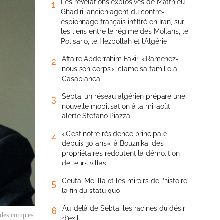
Les révélations explosives de Matthieu
1
Ghadiri, ancien agent du contre-
espionnage français infiltré en Iran, sur
les liens entre le régime des Mollahs, le
Polisario, le Hezbollah et l’Algérie
Affaire Abderrahim Fakir: «Ramenez-
2
nous son corps», clame sa famille à
Casablanca
Sebta: un réseau algérien prépare une
3
nouvelle mobilisation à la mi-août,
alerte Stefano Piazza
«C’est notre résidence principale
4
depuis 30 ans»: à Bouznika, des
propriétaires redoutent la démolition
de leurs villas
Ceuta, Melilla et les miroirs de l’histoire:
5
la fin du statu quo
Au-delà de Sebta: les racines du désir
6
 des comptes.
d’exil