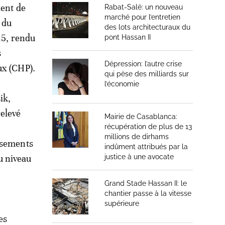
ient de
Rabat-Salé: un nouveau
marché pour l’entretien
 du
des lots architecturaux du
15, rendu
pont Hassan II
s
Dépression: l’autre crise
ux (CHP).
qui pèse des milliards sur
l’économie
ik,
elevé
Mairie de Casablanca:
récupération de plus de 13
millions de dirhams
issements
indûment attribués par la
u niveau
justice à une avocate
Grand Stade Hassan II: le
chantier passe à la vitesse
supérieure
es