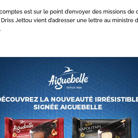
comptes est sur le point d’envoyer des missions de 
 Driss Jettou vient d’adresser une lettre au ministre d
.
our des comptes s’apprête à contrôler à nouveau les hôp
ionaux. Cette opération qui rentre dans le cadre du pr
uel de la juridiction financière, devrait concerner de 
tres hospitaliers régionaux et provinciaux, affirme le qu
Ahdath Al Maghribia dans son édition de ce week-end des