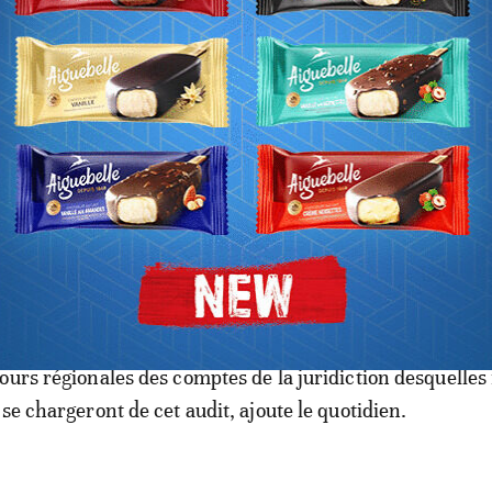
 la Cour des comptes vient d’adresser une lettre, en ce s
Santé avec une liste des hôpitaux concernés. Le président
 cette saisine, le ministre à donner ses instructions aux
entres hospitaliers concernés pour fournir tous les doc
 magistrat de la Cour concernant la gestion et le
de ces établissements.
he routinière qui rentre dans le cadre des attributions e
de la Cour des comptes, précise le journal. Et ce sont les
ours régionales des comptes de la juridiction desquelles
se chargeront de cet audit, ajoute le quotidien.