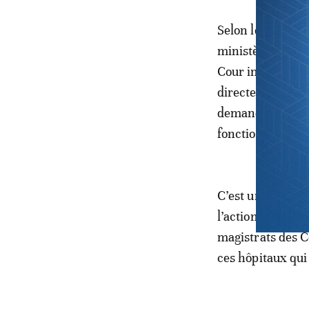
Selon le journal,
ministère de la 
Cour incite, dans
directeurs des c
demandés par les
fonctionnement 
C’est une démarc
l’action normale 
magistrats des C
ces hôpitaux qui 