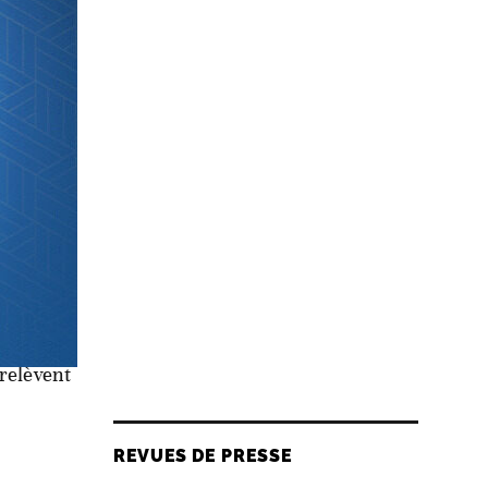
ens, au
 de la
uments
t de
 relèvent
REVUES DE PRESSE