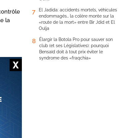
El Jadida: accidents mortels, véhicules
7
contrôle
endommagés… la colère monte sur la
e la
«route de la mort» entre Bir Jdid et El
Oulja
Élargir la Botola Pro pour sauver son
8
club (et ses Législatives): pourquoi
Bensaïd doit à tout prix éviter le
syndrome des «fraqchia»
itaux
ogramme
nombreux
otidien
 1er et 2