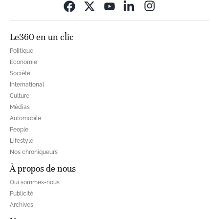
Opens in new wi
Le360 en un clic
Politique
Economie
Société
International
Culture
Médias
Automobile
People
Lifestyle
Nos chroniqueurs
À propos de nous
Qui sommes-nous
Publicité
Archives