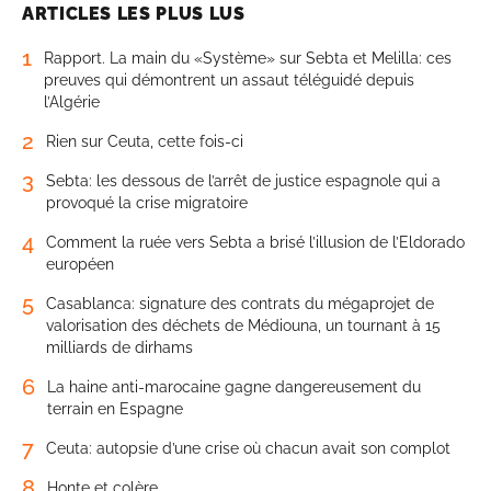
ARTICLES LES PLUS LUS
1
Rapport. La main du «Système» sur Sebta et Melilla: ces
preuves qui démontrent un assaut téléguidé depuis
l’Algérie
2
Rien sur Ceuta, cette fois-ci
3
Sebta: les dessous de l’arrêt de justice espagnole qui a
provoqué la crise migratoire
4
Comment la ruée vers Sebta a brisé l’illusion de l’Eldorado
européen
5
Casablanca: signature des contrats du mégaprojet de
valorisation des déchets de Médiouna, un tournant à 15
milliards de dirhams
6
La haine anti-marocaine gagne dangereusement du
terrain en Espagne
7
Ceuta: autopsie d’une crise où chacun avait son complot
8
Honte et colère