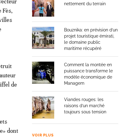
vecteur
nettement du terrain
e Fès,
illes
e
Bouznika: en prévision d’un
projet touristique émirati,
le domaine public
maritime récupéré
Comment la montée en
truit
puissance transforme le
hauteur
modèle économique de
Managem
ffel de
Viandes rouges: les
raisons d’un marché
toujours sous tension
ets
le» dont
VOIR PLUS