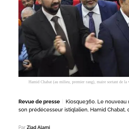
Hamid Chabat (au milieu, premier rang), maire sortant de la v
Revue de presse
Kiosque360. Le nouveau ma
son prédécesseur istiqlalien, Hamid Chabat, de
Par
Ziad Alami