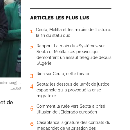
ARTICLES LES PLUS LUS
Ceuta, Melilla et les miroirs de l’histoire:
1
la fin du statu quo
Rapport. La main du «Système» sur
2
Sebta et Melilla: ces preuves qui
démontrent un assaut téléguidé depuis
l’Algérie
Rien sur Ceuta, cette fois-ci
3
mier rang). .
Sebta: les dessous de l’arrêt de justice
4
Le360
espagnole qui a provoqué la crise
migratoire
jet de
Comment la ruée vers Sebta a brisé
5
l’illusion de l’Eldorado européen
Casablanca: signature des contrats du
6
mégaprojet de valorisation des