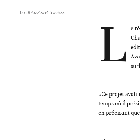
Le 18/02/2016 à 00h44
L
e r
Cha
édi
Aza
sur
«Ce projet avait
temps où il prési
en précisant que 