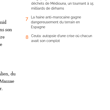
déchets de Médiouna, un tournant à 15
milliards de dirhams
La haine anti-marocaine gagne
7
amid
dangereusement du terrain en
Espagne
ans son
Ceuta: autopsie d’une crise où chacun
ire
8
avait son complot
de
lien, du
l Massae
r.