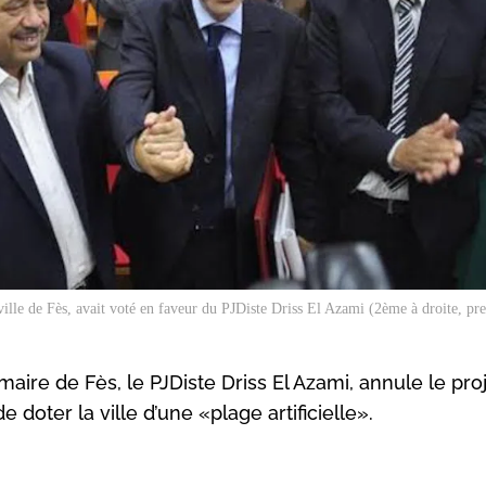
ille de Fès, avait voté en faveur du PJDiste Driss El Azami (2ème à droite, pre
ire de Fès, le PJDiste Driss El Azami, annule le pro
 doter la ville d’une «plage artificielle».