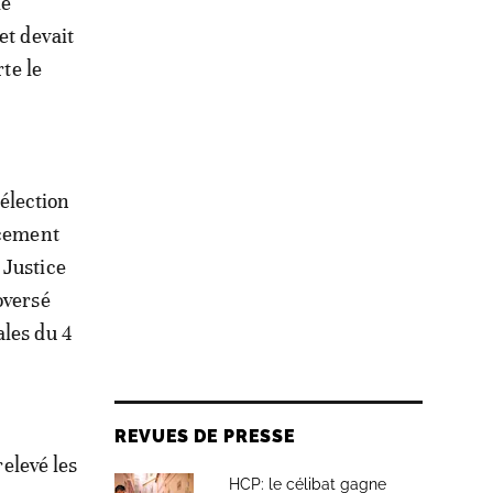
le
et devait
te le
’élection
acement
 Justice
oversé
ales du 4
REVUES DE PRESSE
relevé les
HCP: le célibat gagne