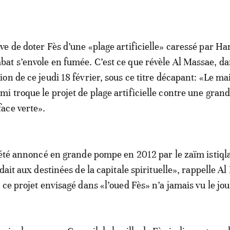
êve de doter Fès d’une «plage artificielle» caressé par H
bat s’envole en fumée. C’est ce que révèle Al Massae, d
tion de ce jeudi 18 février, sous ce titre décapant: «Le ma
mi troque le projet de plage artificielle contre une gran
face verte».
 été annoncé en grande pompe en 2012 par le zaïm istiqla
dait aux destinées de la capitale spirituelle», rappelle A
ce projet envisagé dans «l’oued Fès» n’a jamais vu le jou