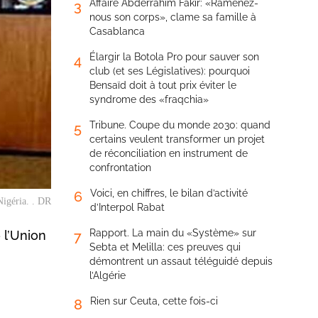
Affaire Abderrahim Fakir: «Ramenez-
3
nous son corps», clame sa famille à
Casablanca
Élargir la Botola Pro pour sauver son
4
club (et ses Législatives): pourquoi
Bensaïd doit à tout prix éviter le
syndrome des «fraqchia»
Tribune. Coupe du monde 2030: quand
5
certains veulent transformer un projet
de réconciliation en instrument de
confrontation
Voici, en chiffres, le bilan d’activité
6
Nigéria. . DR
d’Interpol Rabat
Rapport. La main du «Système» sur
 l’Union
7
Sebta et Melilla: ces preuves qui
démontrent un assaut téléguidé depuis
l’Algérie
Rien sur Ceuta, cette fois-ci
8