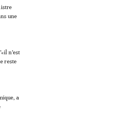
istre
ans une
«il n’est
e reste
mique, a
e