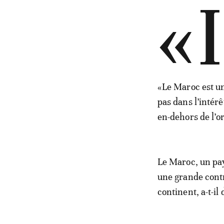
«
«Le Maroc est un
pas dans l’intér
en-dehors de l’o
Le Maroc, un pay
une grande contr
continent, a-t-il d