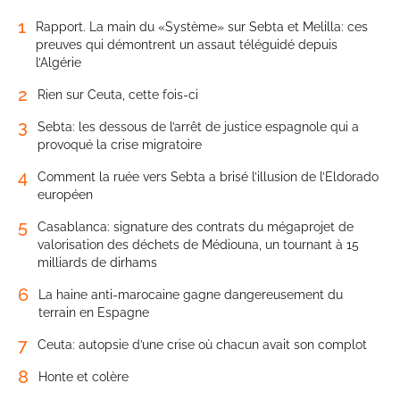
1
Rapport. La main du «Système» sur Sebta et Melilla: ces
preuves qui démontrent un assaut téléguidé depuis
l’Algérie
2
Rien sur Ceuta, cette fois-ci
3
Sebta: les dessous de l’arrêt de justice espagnole qui a
provoqué la crise migratoire
4
Comment la ruée vers Sebta a brisé l’illusion de l’Eldorado
européen
5
Casablanca: signature des contrats du mégaprojet de
valorisation des déchets de Médiouna, un tournant à 15
milliards de dirhams
6
La haine anti-marocaine gagne dangereusement du
terrain en Espagne
7
Ceuta: autopsie d’une crise où chacun avait son complot
8
Honte et colère