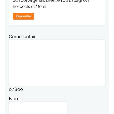
du Foot Argentin, Brésilien ou Espagnol !
Respects et Merci
Répondre
Commentaire
0
/
800
Nom