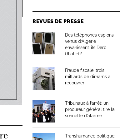
REVUES DE PRESSE
ectives
outes les
Des téléphones espions
venus d’Algérie
endent la
envahissent-ils Derb
ts,
Ghallef?
au MP
Fraude fiscale: trois
ous ne
milliards de dirhams à
n
recouvrer
ant en
Tribunaux à l’arrêt: un
procureur général tire la
sonnette d’alarme
re
Transhumance politique: