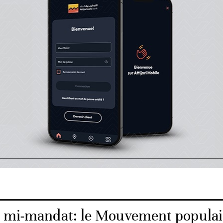
 tient sous le thème «Ensemble pour les nouvelles persp
a participation d’un demi-millier de militants venus de t
. Par consolidation des structures, les harakis sous-ent
elles alliances parallèles comme les associations d’avoca
e notaires, d’administrateurs, de médecins, toutes liées 
motion de la présence du mouvement dans les régions. «
N
s réunir seulement sous les grandes tentes, dès lors qu’u
an est organisé dans le monde rural
», a estimé un milit
ésultats du Conseil national.
e mi-mandat: le Mouvement populai