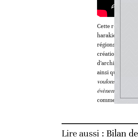
Cette réunion se
harakies», avec l
régions du Maroc
création de nouv
d’architectes, d
ainsi que la pro
voulons plus nou
évènement partis
commentant les r
Lire aussi :
Bilan d