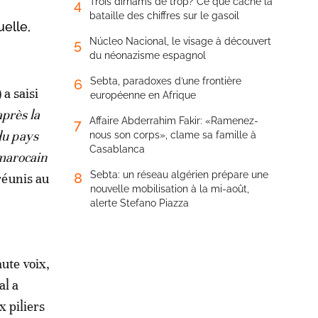
Trois dirhams de trop? Ce que cache la
4
bataille des chiffres sur le gasoil
elle,
Núcleo Nacional, le visage à découvert
5
du néonazisme espagnol
Sebta, paradoxes d’une frontière
6
a saisi
européenne en Afrique
près la
Affaire Abderrahim Fakir: «Ramenez-
7
du pays
nous son corps», clame sa famille à
Casablanca
 marocain
Sebta: un réseau algérien prépare une
8
 réunis au
nouvelle mobilisation à la mi-août,
alerte Stefano Piazza
ute voix,
al a
 piliers