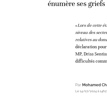
énumère ses grief
«
Lors de cette é
niveau des secte
relatives au doma
déclaration pou
MP, Driss Sentiss
difficultés comm
Par
Mohamed Cha
Le 14/07/2024 à 14h2