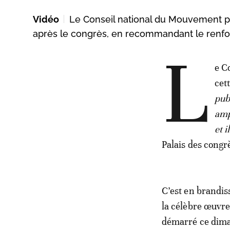
Vidéo
Le Conseil national du Mouvement p
après le congrès, en recommandant le renfo
L
e C
cet
pub
amp
et i
Palais des congr
C’est en brandis
la célèbre œuvre
démarré ce dima