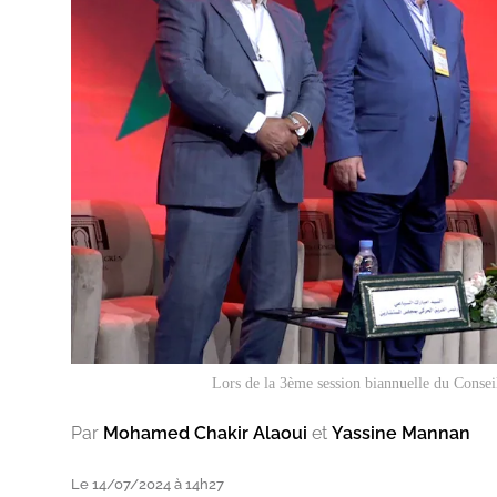
Lors de la 3ème session biannuelle du Conse
Par
Mohamed Chakir Alaoui
et
Yassine Mannan
Le 14/07/2024 à 14h27