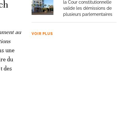
ch
la Cour constitutionnelle
valide les démissions de
plusieurs parlementaires
amment au
VOIR PLUS
tions
ns une
ire du
nt des