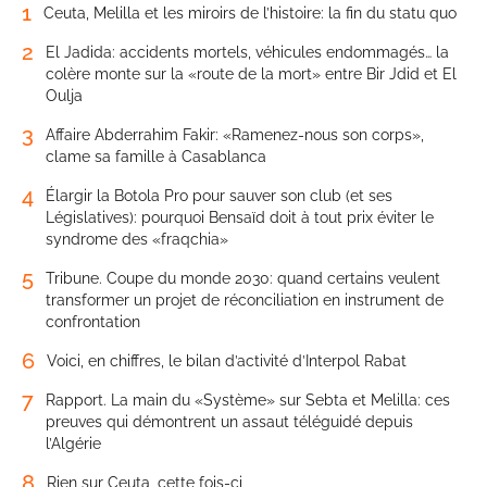
1
Ceuta, Melilla et les miroirs de l’histoire: la fin du statu quo
2
El Jadida: accidents mortels, véhicules endommagés… la
colère monte sur la «route de la mort» entre Bir Jdid et El
Oulja
3
Affaire Abderrahim Fakir: «Ramenez-nous son corps»,
clame sa famille à Casablanca
4
Élargir la Botola Pro pour sauver son club (et ses
Législatives): pourquoi Bensaïd doit à tout prix éviter le
syndrome des «fraqchia»
5
Tribune. Coupe du monde 2030: quand certains veulent
transformer un projet de réconciliation en instrument de
confrontation
6
Voici, en chiffres, le bilan d’activité d’Interpol Rabat
7
Rapport. La main du «Système» sur Sebta et Melilla: ces
preuves qui démontrent un assaut téléguidé depuis
l’Algérie
8
Rien sur Ceuta, cette fois-ci