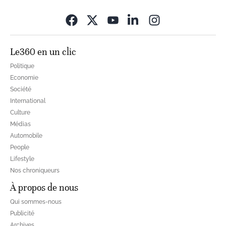
Opens in new wi
Le360 en un clic
Politique
Economie
Société
International
Culture
Médias
Automobile
People
Lifestyle
Nos chroniqueurs
À propos de nous
Qui sommes-nous
Publicité
Archives