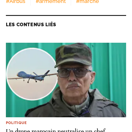
#
Airbus
#
armement
#
marché
LES CONTENUS LIÉS
POLITIQUE
Un drone marocain neutralise un chef