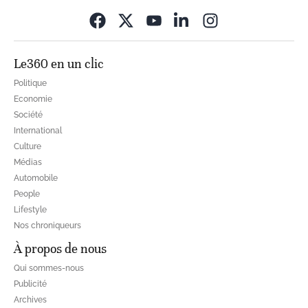
Opens in new wi
Le360 en un clic
Politique
Economie
Société
International
Culture
Médias
Automobile
People
Lifestyle
Nos chroniqueurs
À propos de nous
Qui sommes-nous
Publicité
Archives