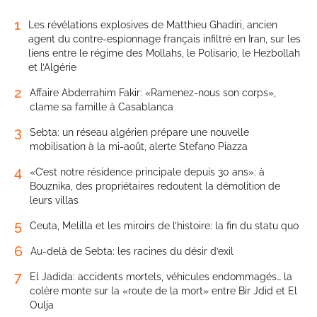
1
Les révélations explosives de Matthieu Ghadiri, ancien
agent du contre-espionnage français infiltré en Iran, sur les
liens entre le régime des Mollahs, le Polisario, le Hezbollah
et l’Algérie
2
Affaire Abderrahim Fakir: «Ramenez-nous son corps»,
clame sa famille à Casablanca
3
Sebta: un réseau algérien prépare une nouvelle
mobilisation à la mi-août, alerte Stefano Piazza
4
«C’est notre résidence principale depuis 30 ans»: à
Bouznika, des propriétaires redoutent la démolition de
leurs villas
5
Ceuta, Melilla et les miroirs de l’histoire: la fin du statu quo
6
Au-delà de Sebta: les racines du désir d’exil
7
El Jadida: accidents mortels, véhicules endommagés… la
colère monte sur la «route de la mort» entre Bir Jdid et El
Oulja