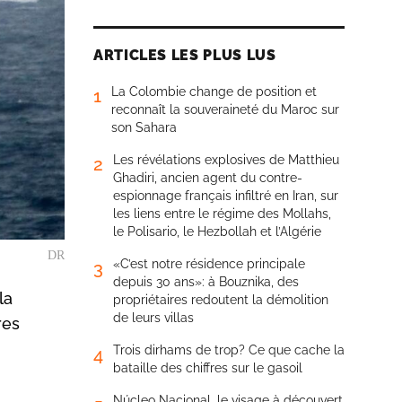
ARTICLES LES PLUS LUS
La Colombie change de position et
1
reconnaît la souveraineté du Maroc sur
son Sahara
Les révélations explosives de Matthieu
2
Ghadiri, ancien agent du contre-
espionnage français infiltré en Iran, sur
les liens entre le régime des Mollahs,
le Polisario, le Hezbollah et l’Algérie
DR
«C’est notre résidence principale
3
depuis 30 ans»: à Bouznika, des
la
propriétaires redoutent la démolition
de leurs villas
res
Trois dirhams de trop? Ce que cache la
4
bataille des chiffres sur le gasoil
Núcleo Nacional, le visage à découvert