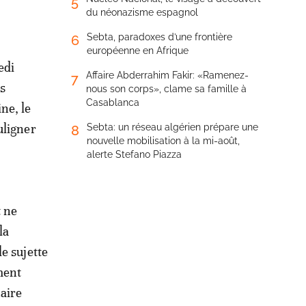
5
du néonazisme espagnol
Sebta, paradoxes d’une frontière
6
européenne en Afrique
edi
Affaire Abderrahim Fakir: «Ramenez-
7
es
nous son corps», clame sa famille à
Casablanca
ne, le
uligner
Sebta: un réseau algérien prépare une
8
nouvelle mobilisation à la mi-août,
alerte Stefano Piazza
t ne
la
e sujette
ment
aire