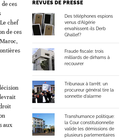
REVUES DE PRESSE
n de ces
s
Des téléphones espions
 Le chef
venus d’Algérie
envahissent-ils Derb
on de ces
Ghallef?
e Maroc,
ontières
Fraude fiscale: trois
milliards de dirhams à
recouvrer
Tribunaux à l’arrêt: un
décision
procureur général tire la
devrait
sonnette d’alarme
droit
ion
Transhumance politique:
la Cour constitutionnelle
s aux
valide les démissions de
plusieurs parlementaires