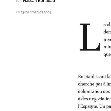
Par
Hassan Benadad
Le 23/01/2020 à 22h04
L
a c
dern
mar
min
que
En établissant l
cherche pas à imp
délimitation des
à des négociatio
l’Espagne. Un pa