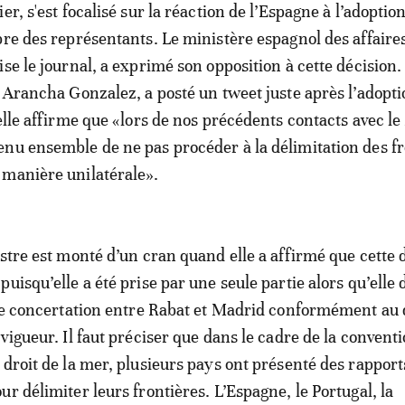
er, s'est focalisé sur la réaction de l’Espagne à l’adoptio
bre des représentants. Le ministère espagnol des affaire
se le journal, a exprimé son opposition à cette décision.
, Arancha Gonzalez, a posté un tweet juste après l’adopti
 elle affirme que «lors de nos précédents contacts avec l
nu ensemble de ne pas procéder à la délimitation des fr
 manière unilatérale».
istre est monté d’un cran quand elle a affirmé que cette 
uisqu’elle a été prise par une seule partie alors qu’elle 
une concertation entre Rabat et Madrid conformément au 
vigueur. Il faut préciser que dans le cadre de la convent
 droit de la mer, plusieurs pays ont présenté des rapport
r délimiter leurs frontières. L’Espagne, le Portugal, la