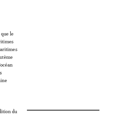
 que le
ritimes
maritimes
système
l’océan
s
aine
dition du