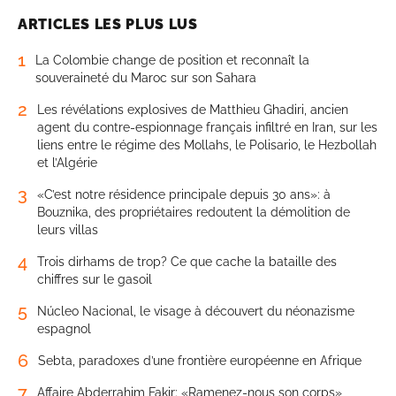
ARTICLES LES PLUS LUS
1
La Colombie change de position et reconnaît la
souveraineté du Maroc sur son Sahara
2
Les révélations explosives de Matthieu Ghadiri, ancien
agent du contre-espionnage français infiltré en Iran, sur les
liens entre le régime des Mollahs, le Polisario, le Hezbollah
et l’Algérie
3
«C’est notre résidence principale depuis 30 ans»: à
Bouznika, des propriétaires redoutent la démolition de
leurs villas
4
Trois dirhams de trop? Ce que cache la bataille des
chiffres sur le gasoil
5
Núcleo Nacional, le visage à découvert du néonazisme
espagnol
6
Sebta, paradoxes d’une frontière européenne en Afrique
7
Affaire Abderrahim Fakir: «Ramenez-nous son corps»,