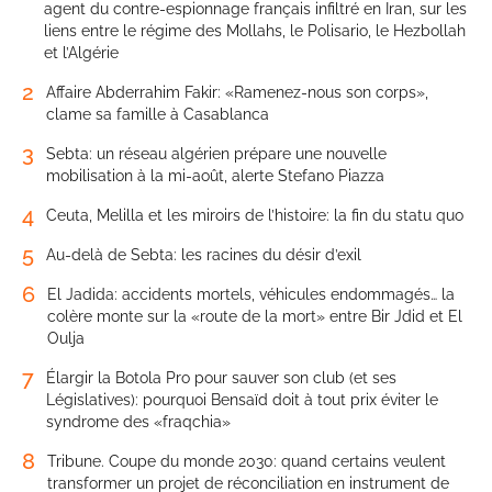
agent du contre-espionnage français infiltré en Iran, sur les
liens entre le régime des Mollahs, le Polisario, le Hezbollah
et l’Algérie
2
Affaire Abderrahim Fakir: «Ramenez-nous son corps»,
clame sa famille à Casablanca
3
Sebta: un réseau algérien prépare une nouvelle
mobilisation à la mi-août, alerte Stefano Piazza
4
Ceuta, Melilla et les miroirs de l’histoire: la fin du statu quo
5
Au-delà de Sebta: les racines du désir d’exil
6
El Jadida: accidents mortels, véhicules endommagés… la
colère monte sur la «route de la mort» entre Bir Jdid et El
Oulja
7
Élargir la Botola Pro pour sauver son club (et ses
Législatives): pourquoi Bensaïd doit à tout prix éviter le
syndrome des «fraqchia»
8
Tribune. Coupe du monde 2030: quand certains veulent
transformer un projet de réconciliation en instrument de