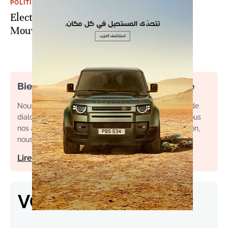
POLITIQUE
Elections 2015: La fin des partis du
Mouvement national
Bienvenue dans l’espace commentaire
Nous souhaitons un espace de débat, d’échange et de
dialogue. Afin d'améliorer la qualité des échanges sous
nos articles, ainsi que votre expérience de contribution,
nous vous invitons à consulter nos règles d’utilisation.
Lire notre charte
VOS RÉACTIONS