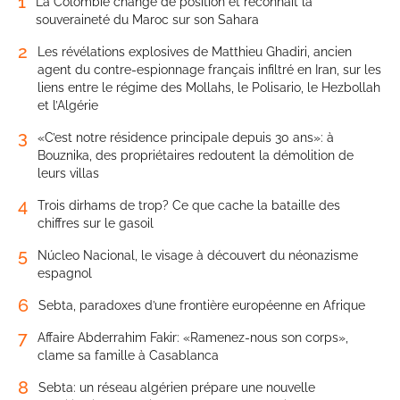
1
La Colombie change de position et reconnaît la
souveraineté du Maroc sur son Sahara
2
Les révélations explosives de Matthieu Ghadiri, ancien
agent du contre-espionnage français infiltré en Iran, sur les
liens entre le régime des Mollahs, le Polisario, le Hezbollah
et l’Algérie
3
«C’est notre résidence principale depuis 30 ans»: à
Bouznika, des propriétaires redoutent la démolition de
leurs villas
4
Trois dirhams de trop? Ce que cache la bataille des
chiffres sur le gasoil
5
Núcleo Nacional, le visage à découvert du néonazisme
espagnol
6
Sebta, paradoxes d’une frontière européenne en Afrique
7
Affaire Abderrahim Fakir: «Ramenez-nous son corps»,
clame sa famille à Casablanca
8
Sebta: un réseau algérien prépare une nouvelle