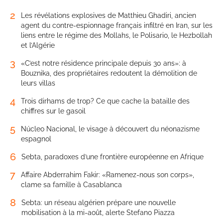
2
Les révélations explosives de Matthieu Ghadiri, ancien
agent du contre-espionnage français infiltré en Iran, sur les
liens entre le régime des Mollahs, le Polisario, le Hezbollah
et l’Algérie
3
«C’est notre résidence principale depuis 30 ans»: à
Bouznika, des propriétaires redoutent la démolition de
leurs villas
4
Trois dirhams de trop? Ce que cache la bataille des
chiffres sur le gasoil
5
Núcleo Nacional, le visage à découvert du néonazisme
espagnol
6
Sebta, paradoxes d’une frontière européenne en Afrique
7
Affaire Abderrahim Fakir: «Ramenez-nous son corps»,
clame sa famille à Casablanca
8
Sebta: un réseau algérien prépare une nouvelle
mobilisation à la mi-août, alerte Stefano Piazza