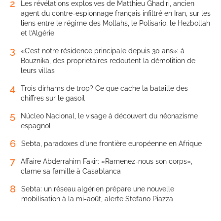
2
Les révélations explosives de Matthieu Ghadiri, ancien
agent du contre-espionnage français infiltré en Iran, sur les
liens entre le régime des Mollahs, le Polisario, le Hezbollah
et l’Algérie
3
«C’est notre résidence principale depuis 30 ans»: à
Bouznika, des propriétaires redoutent la démolition de
leurs villas
4
Trois dirhams de trop? Ce que cache la bataille des
chiffres sur le gasoil
5
Núcleo Nacional, le visage à découvert du néonazisme
espagnol
6
Sebta, paradoxes d’une frontière européenne en Afrique
7
Affaire Abderrahim Fakir: «Ramenez-nous son corps»,
clame sa famille à Casablanca
8
Sebta: un réseau algérien prépare une nouvelle
mobilisation à la mi-août, alerte Stefano Piazza