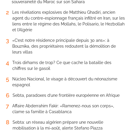
souveraineté du Maroc sur son Sahara
2
Les révélations explosives de Matthieu Ghadiri, ancien
agent du contre-espionnage français infiltré en Iran, sur les
liens entre le régime des Mollahs, le Polisario, le Hezbollah
et l’Algérie
3
«C’est notre résidence principale depuis 30 ans»: à
Bouznika, des propriétaires redoutent la démolition de
leurs villas
4
Trois dirhams de trop? Ce que cache la bataille des
chiffres sur le gasoil
5
Núcleo Nacional, le visage à découvert du néonazisme
espagnol
6
Sebta, paradoxes d’une frontière européenne en Afrique
7
Affaire Abderrahim Fakir: «Ramenez-nous son corps»,
clame sa famille à Casablanca
8
Sebta: un réseau algérien prépare une nouvelle
mobilisation à la mi-août, alerte Stefano Piazza