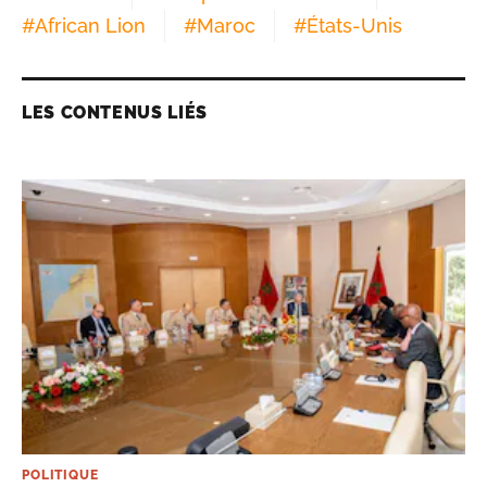
#
African Lion
#
Maroc
#
États-Unis
LES CONTENUS LIÉS
POLITIQUE