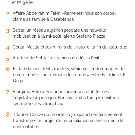
et l’Algérie
2
Affaire Abderrahim Fakir: «Ramenez-nous son corps»,
clame sa famille à Casablanca
3
Sebta: un réseau algérien prépare une nouvelle
mobilisation à la mi-août, alerte Stefano Piazza
4
Ceuta, Melilla et les miroirs de l’histoire: la fin du statu quo
5
Au-delà de Sebta: les racines du désir d’exil
6
El Jadida: accidents mortels, véhicules endommagés… la
colère monte sur la «route de la mort» entre Bir Jdid et El
Oulja
7
Élargir la Botola Pro pour sauver son club (et ses
Législatives): pourquoi Bensaïd doit à tout prix éviter le
syndrome des «fraqchia»
8
Tribune. Coupe du monde 2030: quand certains veulent
transformer un projet de réconciliation en instrument de
confrontation