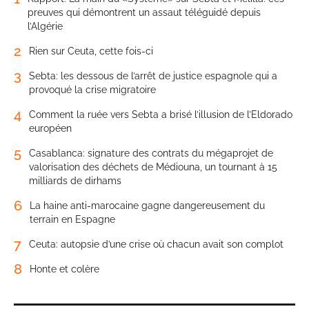
preuves qui démontrent un assaut téléguidé depuis
l’Algérie
2
Rien sur Ceuta, cette fois-ci
3
Sebta: les dessous de l’arrêt de justice espagnole qui a
provoqué la crise migratoire
4
Comment la ruée vers Sebta a brisé l’illusion de l’Eldorado
européen
5
Casablanca: signature des contrats du mégaprojet de
valorisation des déchets de Médiouna, un tournant à 15
milliards de dirhams
6
La haine anti-marocaine gagne dangereusement du
terrain en Espagne
7
Ceuta: autopsie d’une crise où chacun avait son complot
8
Honte et colère