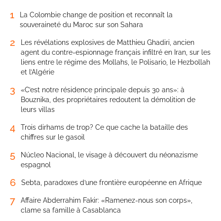
1
La Colombie change de position et reconnaît la
souveraineté du Maroc sur son Sahara
2
Les révélations explosives de Matthieu Ghadiri, ancien
agent du contre-espionnage français infiltré en Iran, sur les
liens entre le régime des Mollahs, le Polisario, le Hezbollah
et l’Algérie
3
«C’est notre résidence principale depuis 30 ans»: à
Bouznika, des propriétaires redoutent la démolition de
leurs villas
4
Trois dirhams de trop? Ce que cache la bataille des
chiffres sur le gasoil
5
Núcleo Nacional, le visage à découvert du néonazisme
espagnol
6
Sebta, paradoxes d’une frontière européenne en Afrique
7
Affaire Abderrahim Fakir: «Ramenez-nous son corps»,
clame sa famille à Casablanca