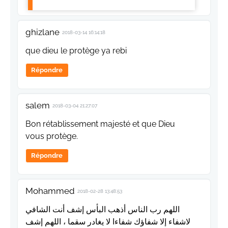
ghizlane
2018-03-14 16:14:18
que dieu le protège ya rebi
Répondre
salem
2018-03-04 21:27:07
Bon rétablissement majesté et que Dieu
vous protège.
Répondre
Mohammed
2018-02-28 13:48:53
اللهم رب الناس أذهب البأس إشف أنت الشافي
لاشفاء إلا شفاؤك شفاءا لا يغادر سقما ، اللهم إشف