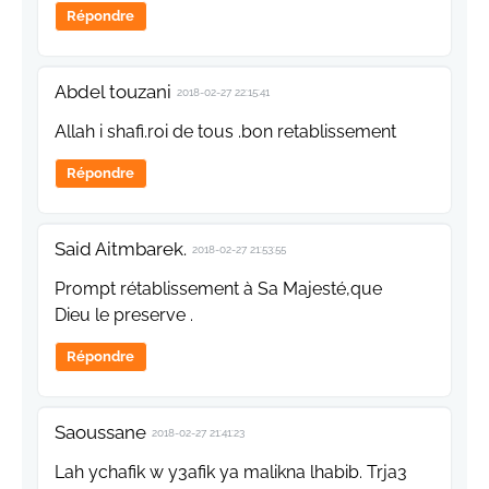
Répondre
Abdel touzani
2018-02-27 22:15:41
Allah i shafi.roi de tous .bon retablissement
Répondre
Said Aitmbarek.
2018-02-27 21:53:55
Prompt rétablissement à Sa Majesté,que
Dieu le preserve .
Répondre
Saoussane
2018-02-27 21:41:23
Lah ychafik w y3afik ya malikna lhabib. Trja3