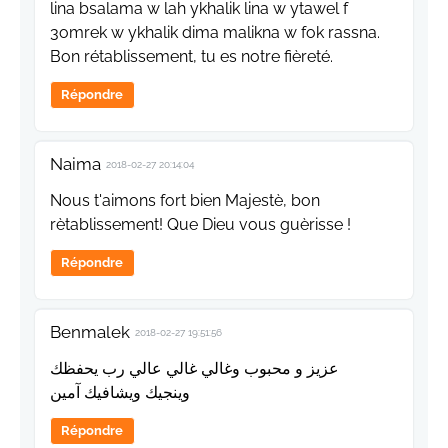
lina bsalama w lah ykhalik lina w ytawel f
3omrek w ykhalik dima malikna w fok rassna.
Bon rétablissement, tu es notre fièreté.
Répondre
Naima
2018-02-27 20:14:04
Nous t'aimons fort bien Majestè, bon
rètablissement! Que Dieu vous guèrisse !
Répondre
Benmalek
2018-02-27 19:51:56
عزيز و محبوب وغالي غالي عالي رب يحفظك
وينجيك ويشافيك آمين
Répondre