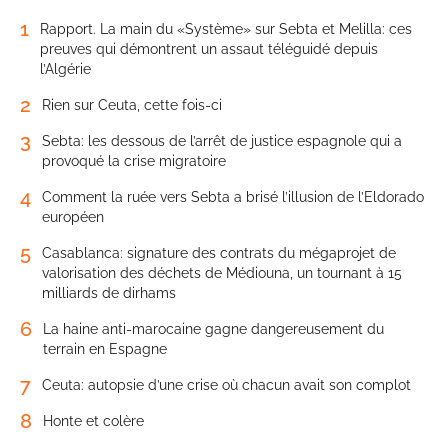
1
Rapport. La main du «Système» sur Sebta et Melilla: ces
preuves qui démontrent un assaut téléguidé depuis
l’Algérie
2
Rien sur Ceuta, cette fois-ci
3
Sebta: les dessous de l’arrêt de justice espagnole qui a
provoqué la crise migratoire
4
Comment la ruée vers Sebta a brisé l’illusion de l’Eldorado
européen
5
Casablanca: signature des contrats du mégaprojet de
valorisation des déchets de Médiouna, un tournant à 15
milliards de dirhams
6
La haine anti-marocaine gagne dangereusement du
terrain en Espagne
7
Ceuta: autopsie d’une crise où chacun avait son complot
8
Honte et colère