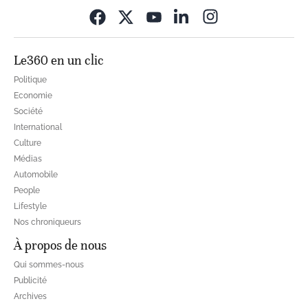
Opens in new wi
Le360 en un clic
Politique
Economie
Société
International
Culture
Médias
Automobile
People
Lifestyle
Nos chroniqueurs
À propos de nous
Qui sommes-nous
Publicité
Archives