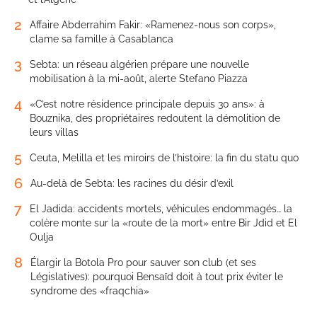
2
Affaire Abderrahim Fakir: «Ramenez-nous son corps»,
clame sa famille à Casablanca
3
Sebta: un réseau algérien prépare une nouvelle
mobilisation à la mi-août, alerte Stefano Piazza
4
«C’est notre résidence principale depuis 30 ans»: à
Bouznika, des propriétaires redoutent la démolition de
leurs villas
5
Ceuta, Melilla et les miroirs de l’histoire: la fin du statu quo
6
Au-delà de Sebta: les racines du désir d’exil
7
El Jadida: accidents mortels, véhicules endommagés… la
colère monte sur la «route de la mort» entre Bir Jdid et El
Oulja
8
Élargir la Botola Pro pour sauver son club (et ses
Législatives): pourquoi Bensaïd doit à tout prix éviter le
syndrome des «fraqchia»