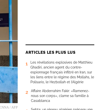
ARTICLES LES PLUS LUS
Les révélations explosives de Matthieu
1
Ghadiri, ancien agent du contre-
espionnage français infiltré en Iran, sur
les liens entre le régime des Mollahs, le
Polisario, le Hezbollah et l’Algérie
Affaire Abderrahim Fakir: «Ramenez-
2
nous son corps», clame sa famille à
Casablanca
L SENNA / AFP
Sebta: un réseau algérien prépare une