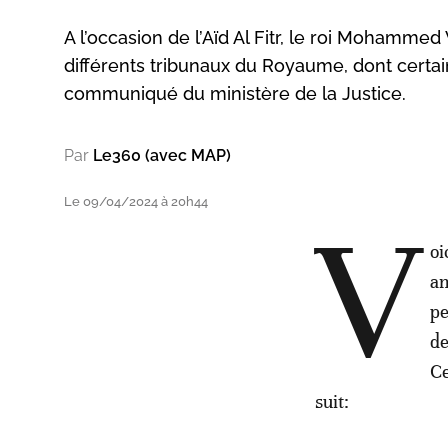
A l’occasion de l’Aïd Al Fitr, le roi Mohamm
différents tribunaux du Royaume, dont certain
communiqué du ministère de la Justice.
Par
Le360 (avec MAP)
Le 09/04/2024 à 20h44
V
oi
an
pe
de
Ce
suit: