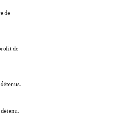
re de
rofit de
 détenus.
) détenu.