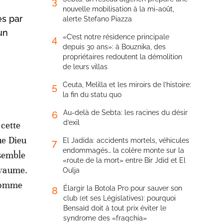
3
nouvelle mobilisation à la mi-août,
es par
alerte Stefano Piazza
un
«C’est notre résidence principale
4
depuis 30 ans»: à Bouznika, des
propriétaires redoutent la démolition
de leurs villas
Ceuta, Melilla et les miroirs de l’histoire:
5
la fin du statu quo
Au-delà de Sebta: les racines du désir
6
d’exil
 cette
ue Dieu
El Jadida: accidents mortels, véhicules
7
endommagés… la colère monte sur la
nsemble
«route de la mort» entre Bir Jdid et El
oyaume.
Oulja
 comme
Élargir la Botola Pro pour sauver son
8
club (et ses Législatives): pourquoi
Bensaïd doit à tout prix éviter le
syndrome des «fraqchia»