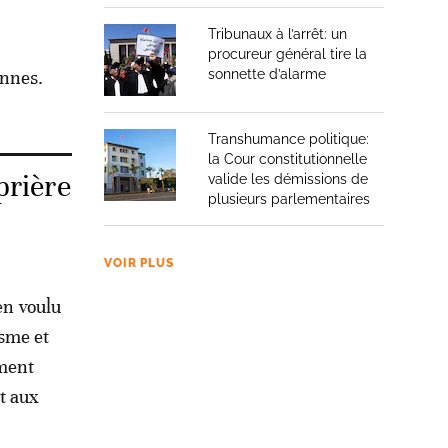
Tribunaux à l’arrêt: un
procureur général tire la
onnes.
sonnette d’alarme
Transhumance politique:
la Cour constitutionnelle
prière
valide les démissions de
plusieurs parlementaires
VOIR PLUS
en voulu
sme et
ement
t aux