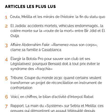
ARTICLES LES PLUS LUS
1
Ceuta, Melilla et les miroirs de l’histoire: la fin du statu quo
2
El Jadida: accidents mortels, véhicules endommagés… la
colère monte sur la «route de la mort» entre Bir Jdid et El
Oulja
3
Affaire Abderrahim Fakir: «Ramenez-nous son corps»,
clame sa famille à Casablanca
4
Élargir la Botola Pro pour sauver son club (et ses
Législatives): pourquoi Bensaïd doit à tout prix éviter le
syndrome des «fraqchia»
5
Tribune. Coupe du monde 2030: quand certains veulent
transformer un projet de réconciliation en instrument de
confrontation
6
Voici, en chiffres, le bilan d’activité d’Interpol Rabat
7
Rapport. La main du «Système» sur Sebta et Melilla: ces
preuves qui démontrent un assaut téléguidé depuis