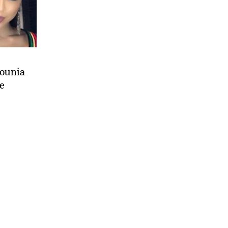
Dounia
e