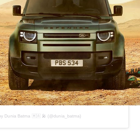
 by Dunia Batma 🇲🇦 🎤 (@dunia_batma)