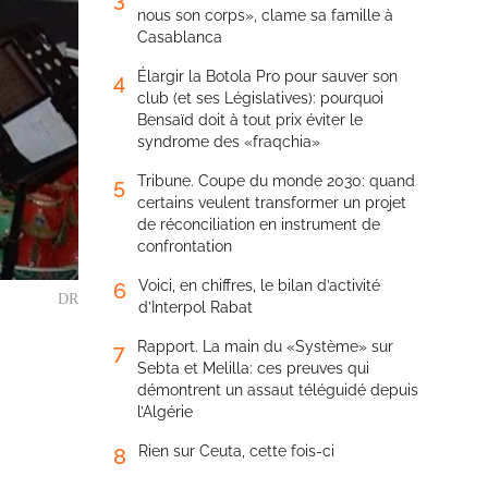
nous son corps», clame sa famille à
Casablanca
Élargir la Botola Pro pour sauver son
4
club (et ses Législatives): pourquoi
Bensaïd doit à tout prix éviter le
syndrome des «fraqchia»
Tribune. Coupe du monde 2030: quand
5
certains veulent transformer un projet
de réconciliation en instrument de
confrontation
Voici, en chiffres, le bilan d’activité
6
DR
d’Interpol Rabat
Rapport. La main du «Système» sur
7
Sebta et Melilla: ces preuves qui
démontrent un assaut téléguidé depuis
l’Algérie
Rien sur Ceuta, cette fois-ci
8