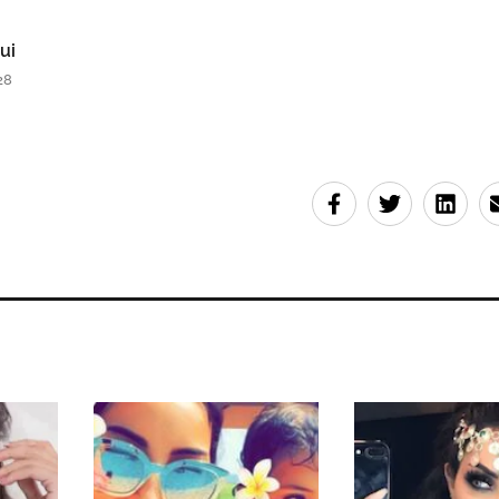
ui
28