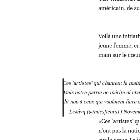
américain, de su
Voilà une initiat
jeune femme, crit
main sur le cœur
Ces "artistes" qui chantent la main
Mais notre patrie ne mérite ni cha
dit non à ceux qui voulaient faire 
— Σελήνη (@mlesfleurs1)
Novemb
«Ces "artistes" 
n'ont pas la nat
sur le cœur. Le j