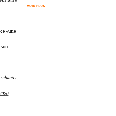
VOIR PLUS
nce «une
nson
e chanter
2020