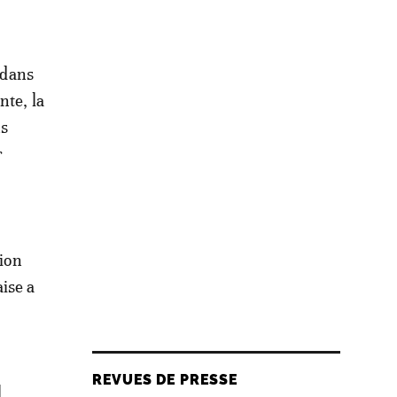
 dans
nte, la
ns
r
sion
ise a
REVUES DE PRESSE
l