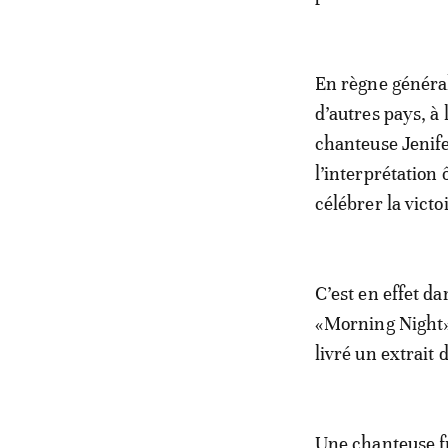
En règne générale
d’autres pays, à
chanteuse Jenife
l’interprétation
célébrer la victo
C’est en effet da
«Morning Night»
livré un extrait 
Une chanteuse fr