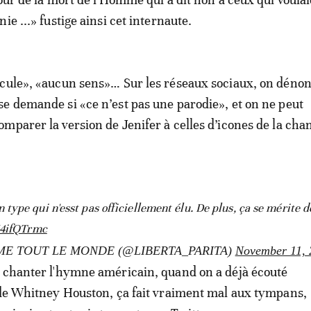
ie ...» fustige ainsi cet internaute.
icule», «aucun sens»… Sur les réseaux sociaux, on déno
e demande si «ce n’est pas une parodie», et on ne peut
mparer la version de Jenifer à celles d’icones de la cha
ype qui n'esst pas officiellement élu. De plus, ça se mérite d
K4ifQTrmc
 COMME TOUT LE MONDE (@LIBERTA_PARITA)
November 11, 
 chanter l'hymne américain, quand on a déjà écouté
 de Whitney Houston, ça fait vraiment mal aux tympans,