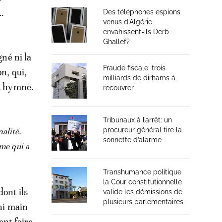
e…
Des téléphones espions
venus d’Algérie
envahissent-ils Derb
Ghallef?
gné ni la
Fraude fiscale: trois
n, qui,
milliards de dirhams à
et hymne.
recouvrer
Tribunaux à l’arrêt: un
procureur général tire la
nalité.
sonnette d’alarme
mme qui a
Transhumance politique:
la Cour constitutionnelle
dont ils
valide les démissions de
plusieurs parlementaires
 ni main
ent faire