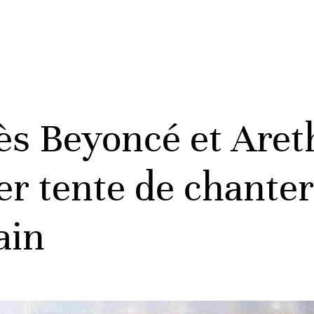
ès Beyoncé et Aret
er tente de chante
ain