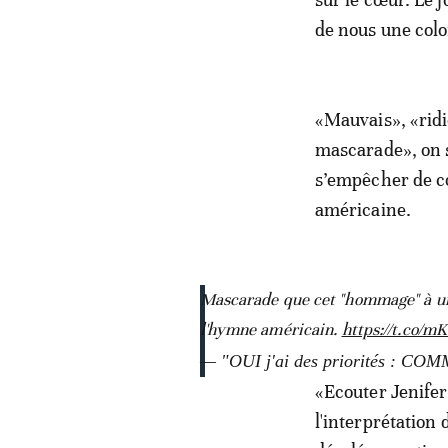
de nous une colon
«Mauvais», «rid
mascarade», on s
s’empêcher de co
américaine.
Mascarade que cet "hommage" à un t
l'hymne américain.
https://t.co/m
— "OUI j'ai des priorités :
«Ecouter Jenifer
l'interprétation