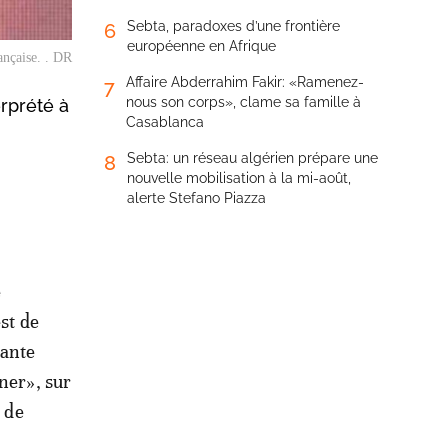
Sebta, paradoxes d’une frontière
6
européenne en Afrique
rançaise. . DR
Affaire Abderrahim Fakir: «Ramenez-
7
nous son corps», clame sa famille à
erprété à
Casablanca
Sebta: un réseau algérien prépare une
8
nouvelle mobilisation à la mi-août,
alerte Stefano Piazza
e
st de
hante
ner», sur
 de