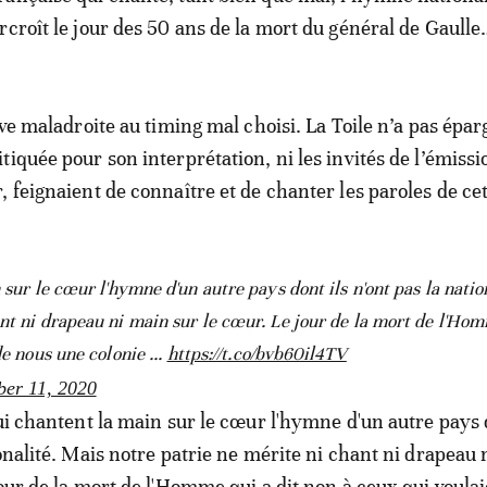
rcroît le jour des 50 ans de la mort du général de Gaull
ive maladroite au timing mal choisi. La Toile n’a pas épar
iquée pour son interprétation, ni les invités de l’émissio
, feignaient de connaître et de chanter les paroles de c
 sur le cœur l'hymne d'un autre pays dont ils n'ont pas la natio
nt ni drapeau ni main sur le cœur. Le jour de la mort de l'Ho
de nous une colonie ...
https://t.co/bvb60il4TV
er 11, 2020
qui chantent la main sur le cœur l'hymne d'un autre pays 
ionalité. Mais notre patrie ne mérite ni chant ni drapeau
our de la mort de l'Homme qui a dit non à ceux qui voulai